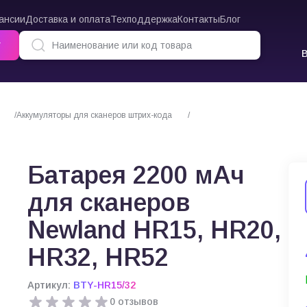
ансии
Доставка и оплата
Техподдержка
Контакты
Блог
г
Аккумуляторы для сканеров штрих-кода
Батарея 2200 мАч для скане
Батарея 2200 мАч
для сканеров
Newland HR15, HR20,
HR32, HR52
Артикул:
BTY-HR15/32
0 отзывов