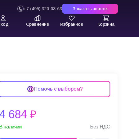
+7 (495) 320-03-63
Заказать звонок
Вход
Сравнение
Избранное
Корзина
ров Newland HR15, HR20, HR32, HR52
Помочь с выбором?
4 684 ₽
В наличии
Без НДС