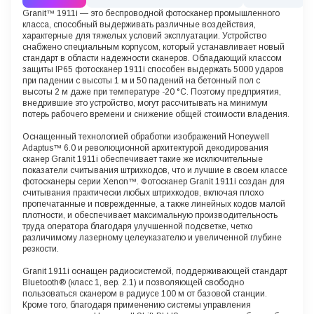
Granit™ 1911i — это беспроводной фотосканер промышленного
класса, способный выдерживать различные воздействия,
характерные для тяжелых условий эксплуатации. Устройство
снабжено специальным корпусом, который устанавливает новый
стандарт в области надежности сканеров. Обладающий классом
защиты IP65 фотосканер 1911i способен выдержать 5000 ударов
при падении с высоты 1 м и 50 падений на бетонный пол с
высоты 2 м даже при температуре -20 °C. Поэтому предприятия,
внедрившие это устройство, могут рассчитывать на минимум
потерь рабочего времени и снижение общей стоимости владения.
Оснащенный технологией обработки изображений Honeywell
Adaptus™ 6.0 и революционной архитектурой декодирования
сканер Granit 1911i обеспечивает такие же исключительные
показатели считывания штрихкодов, что и лучшие в своем классе
фотосканеры серии Xenon™. Фотосканер Granit 1911i создан для
считывания практически любых штрихкодов, включая плохо
пропечатанные и поврежденные, а также линейных кодов малой
плотности, и обеспечивает максимальную производительность
труда оператора благодаря улучшенной подсветке, четко
различимому лазерному целеуказателю и увеличенной глубине
резкости.
Granit 1911i оснащен радиосистемой, поддерживающей стандарт
Bluetooth® (класс 1, вер. 2.1) и позволяющей свободно
пользоваться сканером в радиусе 100 м от базовой станции.
Кроме того, благодаря применению системы управления