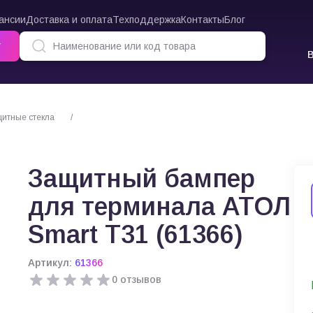
ансии
Доставка и оплата
Техподдержка
Контакты
Блог
г
щитные стекла
Защитный бампер для терминала АТОЛ Smart T31 (61366)
Защитный бампер
для терминала АТОЛ
Smart T31 (61366)
Артикул:
61366
0 отзывов