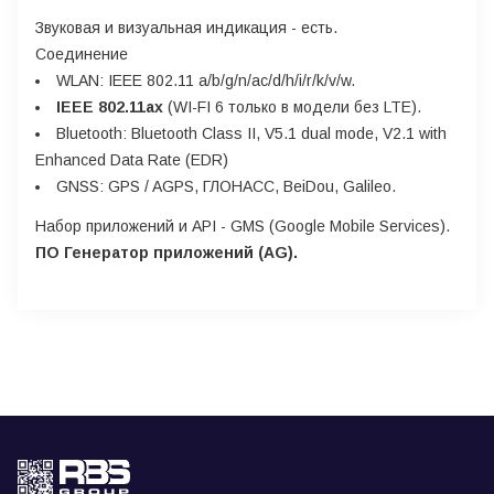
Звуковая и визуальная индикация
- есть.
Соединение
WLAN:
IEEE 802.11 a/b/g/n/ac/d/h/i/r/k/v/w.
IEEE 802.11ax
(WI-FI 6 только в модели без LTE).
Bluetooth:
Bluetooth Class II, V5.1 dual mode, V2.1 with
Enhanced Data Rate (EDR)
GNSS:
GPS / AGPS, ГЛОНАСС, BeiDou, Galileo.
Набор приложений и API
- GMS (Google Mobile Services).
ПО Генератор приложений (AG).