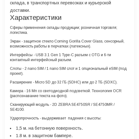
склада, в транспортных перевозках и курьерской
доставки.
Характеристики
Сферы применения
склады продукции; розничная торговля;
логистика.
Экран
- защитное стекло Corning Gorilla Cover Glass, сенсорный,
возможность работы в перчатках (латексных).
Интерфейсы
- USB 3.1 Gen 1 Type-C разъем с OTG и 6-ти
контактный интерфейсный разъем.
Слоты
- 2 nano SIM / 1 nano SIM слот и 1 опциональный eSIM (под
проект).
Р
асширение
- Micro SD до 32 ГБ (SDHC) или до 2 ТБ (SDXC).
Камера
- 16 Мп со светодиодной подсветкой. Технология OCR
(распознавание текста на фото).
Сканирующий модуль
- 2D ZEBRA SE4750SR / SE4750MR /
SE4100.
Ударопрочность
- выдерживает падения с высоты:
1,5 м. на бетонную поверхность.
1.8 м. в защитном бампере.