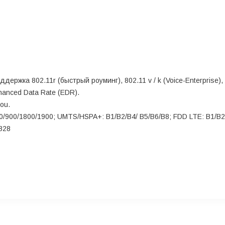
Поддержка 802.11r (быстрый роуминг), 802.11 v / k (Voice-Enterprise)
nhanced Data Rate (EDR).
dou.
900/1800/1900; UMTS/HSPA+: B1/B2/B4/ B5/B6/B8; FDD LTE: B1/B2
B28