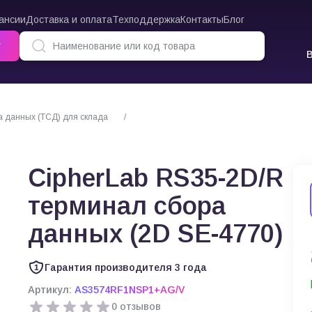
ансии
Доставка и оплата
Техподдержка
Контакты
Блог
г
 данных (ТСД) для склада
CipherLab RS35-2D/R терминал сбора данных 
CipherLab RS35-2D/R
терминал сбора
данных (2D SE-4770)
Гарантия производителя 3 года
Артикул:
AS3574RF1NSP1+AG/V
0 отзывов