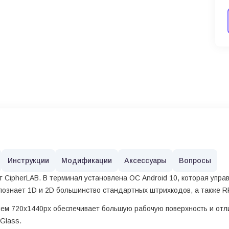
Инструкции
Модификации
Аксессуары
Вопросы
 CipherLAB. В терминал установлена ОС Android 10, которая упра
познает 1D и 2D большинство стандартных штрихкодов, а также R
м 720х1440px обеспечивает большую рабочую поверхность и отли
Glass.