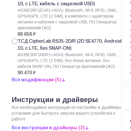
10, с LTE, кабель с защелкой USD)
AS35E3RF1EUR1+AG/V, Bluetooth, Wi-fi, RFID, GMS,
GPS/AGPS, LTE (2 SIM), в комплекте с адаптером
питания и кабелем с защелкой USB, ПО Генератор
приложений (AG)
88 658 ₽
ТСД CipherLab RS35-2D/R (2D SE4770, Android
10, с LTE, без SNAP-ON)
AS35E3RF1NSR1+AG/V, Bluetooth, Wi-fi, RFID, GMS,
GPS/AGPS, LTE (2 SIM), без блока питания, без
кабеля SNAP-ON, ПО Генератор приложений (AG)
90 470 ₽
Все модификации (5)
Инструкции и драйверы
Все необходимые инструкции по настройке и драйверы
установки для быстрого запуска вашего устройства к
работе
Все инструкции и драйверы (2)