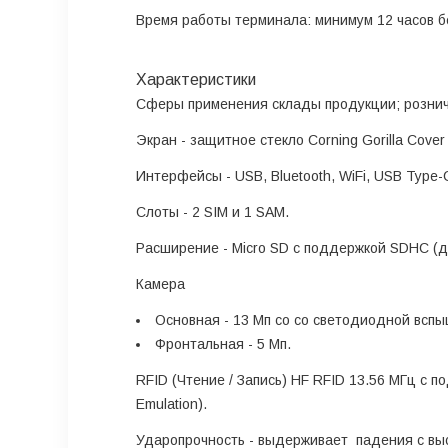
Время работы терминала: минимум 12 часов б
Характеристики
Сферы применения
склады продукции; рознич
Экран
- защитное стекло Corning Gorilla Cove
Интерфейсы
- USB, Bluetooth, WiFi, USB Typ
Слоты
- 2 SIM и 1 SAM.
Расширение
- Micro SD с поддержкой SDHC (до
Камера
Основная
- 13 Мп со со светодиодной вспы
Фронтальная
- 5 Мп.
RFID (Чтение / Запись)
HF RFID 13.56 МГц с по
Emulation).
Ударопрочность
- выдерживает падения с вы