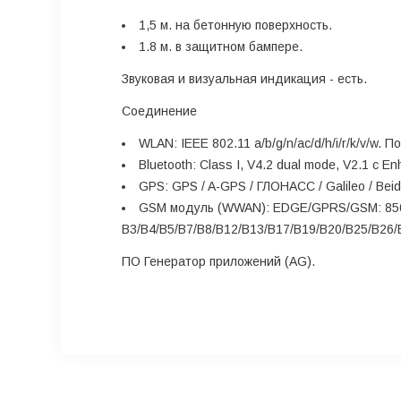
1,5 м. на бетонную поверхность.
1.8 м. в защитном бампере.
Звуковая и визуальная индикация
- есть.
Соединение
WLAN:
IEEE 802.11 a/b/g/n/ac/d/h/i/r/k/v/w. 
Bluetooth:
Class I, V4.2 dual mode, V2.1 с E
GPS
: GPS / A-GPS / ГЛОНАСС / Galileo / Bei
GSM модуль (WWAN):
EDGE/GPRS/GSM: 850/
B3/B4/B5/B7/B8/B12/B13/B17/B19/B20/B25/B26/
ПО Генератор приложений (AG).