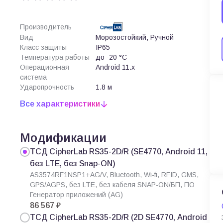
Производитель
Вид
Морозостойкий, Ручной
Класс защиты
IP65
Температура работы
до -20 °C
Операционная
Android 11.x
система
Ударопрочность
1.8 м
Все характеристики
Модификации
ТСД CipherLab RS35-2D/R (SE4770, Android 11,
без LTE, без Snap-ON)
AS3574RF1NSP1+AG/V, Bluetooth, Wi-fi, RFID, GMS,
GPS/AGPS, без LTE, без кабеля SNAP-ON/БП, ПО
Генератор приложений (AG)
86 567 ₽
ТСД CipherLab RS35-2D/R (2D SE4770, Android