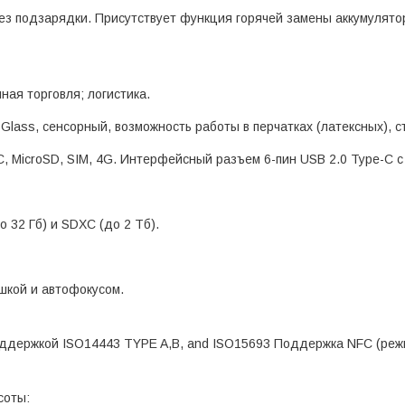
ез подзарядки. Присутствует функция горячей замены аккумулято
ная торговля; логистика.
r Glass, сенсорный, возможность работы в перчатках (латексных), 
e-C, MicroSD, SIM, 4G. Интерфейсный разъем 6-пин USB 2.0 Type-C
 32 Гб) и SDXC (до 2 Тб).
шкой и автофокусом.
ддержкой ISO14443 TYPE A,B, and ISO15693 Поддержка NFC (режим
соты: