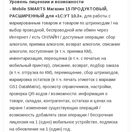
Уровень лицензии и возможности
- Mobile SMARTS Магазин 15 ПРОДУКТОВЫЙ,
РАСШИРЕННЫЙ для «1С:УТ 10.3»
, для работы с
маркированным товаром и товаром по штрихкодам / на
выбор проводной, беспроводной или обмен через
Интернет / есть ОНЛАЙН / доступные операции: сбор
алкоголя, приемка алкоголя, возврат алкоголя, списание
алкоголя, поступление (в т.ч. приемка КМ),
инвентаризация, переоценка (в т.ч. с печатью на
мобильный принтер), списание, возврат, подбор заказа
(в т.ч. отгрузка по КМ), перемещение, сбор штрихкодов,
маркировка остатков (в т.ч. печать этикеток с марками
GS1 DataMatrix), просмотр справочников, настройки,
проверка QR-кодов / возможности: информация о
товаре, складах, контрагентах, остатках и ценах на
экране / изменение существующих операций /
возможность добавлять свои операции / бессрочная
лицензия на 1 (одно) мобильное устройство, подписка
на обновление на 1 (один) год.