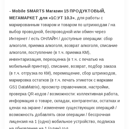
- Mobile SMARTS Магазин 15 ПРОДУКТОВЫЙ,
МЕГАМАРКЕТ для «1С:УТ 10.3»
, для работы с
маркированным товаром и товаром по штрихкодам / на
выбор проводной, беспроводной или обмен через
Интернет / есть ОНЛАЙН / доступные операции: сбор
алкоголя, приемка алкоголя, возврат алкоголя, списание
алкоголя, поступление (в т.ч. приемка КМ),
инвентаризация, переоценка (в т.ч. с печатью на
мобильный принтер), списание, возврат, подбор заказа
(в т.ч. отгрузка по КМ), перемещение, сбор штрихкодов,
маркировка остатков (в т.ч. печать этикеток с марками
GS1 DataMatrix), просмотр справочников, настройки,
проверка QR-кодов / возможности: коллективная работа,
информация о товаре, складах, контрагентах, остатках и
ценах на экране / изменение существующих операций /
возможность добавлять свои операции / бессрочная
лицензия на 1 (одно) мобильное устройство, подписка
на обновление на 1 (один) год.