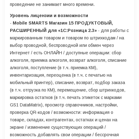
проведение не занимает много времени.
Уровень лицензии и возможности
-
Mobile SMARTS Магазин 15 ПРОДУКТОВЫЙ,
РАСШИРЕННЫЙ для «1С:Розница 2.3»
- для работы с
маркированным товаром и товаром по штрихкодам / на
выбор проводной, беспроводной или обмен через
Интернет / есть ОНЛАЙН / доступные операции: сбор
алкоголя, приемка алкоголя, возврат алкоголя, списание
алкоголя, поступление (в т.ч. приемка КМ),
инвентаризация, переоценка (в т.ч. с печатью на
мобильный принтер), списание, возврат, подбор заказа
(в т.ч. отгрузка по КМ), перемещение, сбор штрихкодов,
маркировка остатков (в т.ч. печать этикеток с марками
GS1 DataMatrix), просмотр справочников, настройки,
проверка QR-кодов / возможности: информация о
товаре, складах, контрагентах, остатках и ценах на
экране / изменение существующих операций /
возможность добавлять свои операции / бессрочная