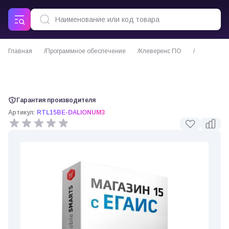
Главная
Программное обеспечение
Клеверенс ПО
ПО Mobile SMARTS Магазин 15 с ЕГАИС для «ДАЛИОН: УМ 3»
(Клеверенс)
Гарантия производителя
Артикул:
RTL15BE-DALIONUM3
0 отзывов