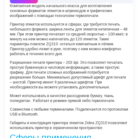
Компактная модель начального класса для изготовления
основных форматов этикеток и штрихкодов и графических
изображений с помощью технологии термопечати.
Принтер этикеток используется в сферах, где требуется печать
небольшого формата: ширина ленты для этикеток нетипичная – 48
мм. При этом принтер печатает со средней скоростью – 100 мм/с: в
минуту на нем можно напечатать до 120 этикеток. Такие
параметры помогли ZQ310 остаться компактным и лёгким.
Принтер удобно лежит в руке, поэтому с ним можно комфортно
работать в течение всего дня.
Разрешение печати принтера – 203 dpi. Это позволяет печатать
простую буквенную и числовую информацию, а также простую
графику. Для печати сложных изображений потребуется
разрешение больше. Минимально допустимый шрифт для печати
– шестой. Принтер имеет 9 различных шрифтов. При
необходимости вы можете установить дополнительные.
Может использовать в качестве расходников бумагу, ткань,
полиуретан. Работает в режиме прямой либо термопечати.
Совместим с любыми терминалами. Подключается по протоколам
USB и Bluetooth.
Габариты и конструкция принтера этикеток Zebra ZQ310 позволяют
использовать принтер в ограниченном пространстве.
Сферы применения