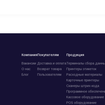
Компания
Покупателям
Продукция
Вакансии
Доставка и оплата
Терминалы сбора данны
О нас
Возврат товара
Принтеры этикеток
Блог
Пользователям
Расходные материалы
Карточные принтеры
Сканеры штрих-кода
Программное обеспечен
Кассовое оборудование
POS оборудование