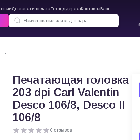
ансии
Доставка и оплата
Техподдержка
Контакты
Блог
г
Печатающая головка 203 dpi Carl Valentin Desco 106/8, Desco II 106/8
Печатающая головка
203 dpi Carl Valentin
Desco 106/8, Desco II
106/8
0 отзывов