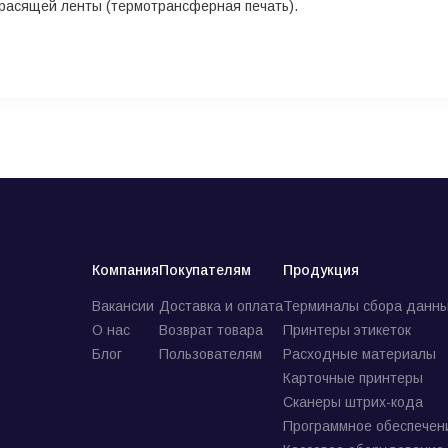
красящей ленты (термотрансферная печать).
Компания
Покупателям
Продукция
Вакансии
Доставка и оплата
Терминалы сбора данны
О нас
Возврат товара
Принтеры этикеток
Блог
Пользователям
Расходные материалы
Карточные принтеры
Сканеры штрих-кода
Программное обеспечен