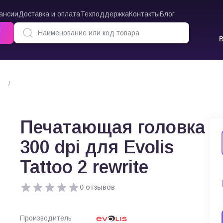
ансии
Доставка и оплата
Техподдержка
Контакты
Блог
г
Печатающая головка 300 dpi для Evolis Tattoo 2 rewrite
Печатающая головка
300 dpi для Evolis
Tattoo 2 rewrite
0 отзывов
Производитель