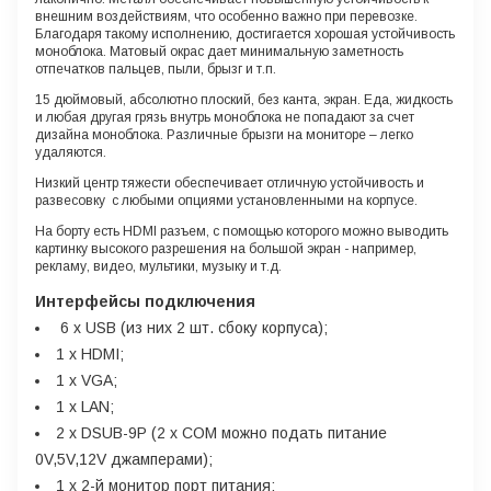
внешним воздействиям, что особенно важно при перевозке.
Благодаря такому исполнению, достигается хорошая устойчивость
моноблока. Матовый окрас дает минимальную заметность
отпечатков пальцев, пыли, брызг и т.п.
15 дюймовый, абсолютно плоский, без канта, экран. Еда, жидкость
и любая другая грязь внутрь моноблока не попадают за счет
дизайна моноблока. Различные брызги на мониторе – легко
удаляются.
Низкий центр тяжести обеспечивает отличную устойчивость и
развесовку с любыми опциями установленными на корпусе.
На борту есть HDMI разъем, с помощью которого можно выводить
картинку высокого разрешения на большой экран - например,
рекламу, видео, мультики, музыку и т.д.
Интерфейсы подключения
6 x USB (из них 2 шт. сбоку корпуса);
1 x HDMI;
1 x VGA;
1 x LAN;
2 x DSUB-9P (2 x COM можно подать питание
0V,5V,12V джамперами);
1 x 2-й монитор порт питания;