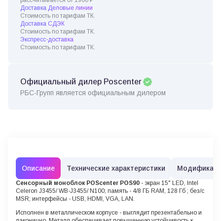
Доставка Деловые линии
Стоимость по тарифам ТК.
Доставка СДЭК
Стоимость по тарифам ТК.
Экспресс-доставка
Стоимость по тарифам ТК.
Официальный дилер Poscenter
РБС-Групп является официальным дилером
Описание
Технические характеристики
Модификац
Сенсорный моноблок POScenter POS90
- экран 15" LED, Intel
Celeron J3455/ WB-J3455/ N100; память - 4/8 ГБ RAM, 128 Гб ; без/с
MSR; интерфейсы - USB, HDMI, VGA, LAN.
Исполнен в металлическом корпусе - выглядит презентабельно и
лаконично. Металл обеспечивает повышенную устойчивость к