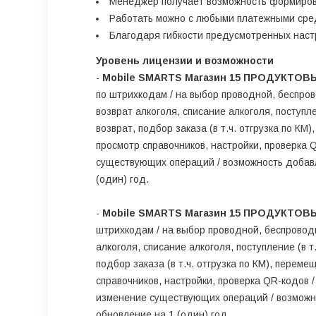
Менеджер получает возможность формирова
Работать можно с любыми платежными сре
Благодаря гибкости предусмотренных настр
Уровень лицензии и возможности
-
Mobile SMARTS Магазин 15 ПРОДУКТОВЫ
по штрихкодам / на выбор проводной, беспров
возврат алкоголя, списание алкоголя, поступле
возврат, подбор заказа (в т.ч. отгрузка по КМ
просмотр справочников, настройки, проверка Q
существующих операций / возможность добавля
(один) год.
-
Mobile SMARTS Магазин 15 ПРОДУКТОВЫ
штрихкодам / на выбор проводной, беспроводн
алкоголя, списание алкоголя, поступление (в т
подбор заказа (в т.ч. отгрузка по КМ), переме
справочников, настройки, проверка QR-кодов /
изменение существующих операций / возможно
обновление на 1 (один) год.