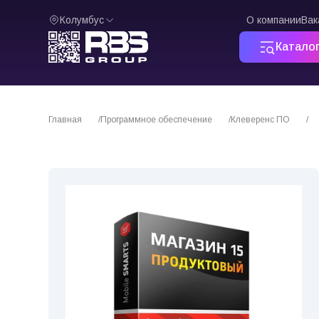
Колумбус
О компании
Вак
Катало
Главная
Программное обеспечение
Клеверенс ПО
ПО