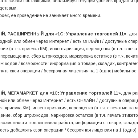
ть заявки поставщикам, анализируя текущий уровень продаж и фи
дствами.
оек, ее проведение не занимает много времени.
Й, РАСШИРЕННЫЙ для «1С: Управление торговлей 11»
, для
одной или обмен через Интернет / есть ОНЛАЙН / доступные опера
ние (в т.ч. приемка КМ), инвентаризация, переоценка (в т.ч. с пе
), перемещение, сбор штрихкодов, маркировка остатков (в т.ч. печат
R-кодов / возможности: информация о товаре, складах, контрагент
ть свои операции / бессрочная лицензия на 1 (одно) мобильное 
Й, МЕГАМАРКЕТ для «1С: Управление торговлей 11»
, для р
ой или обмен через Интернет / есть ОНЛАЙН / доступные операции
.ч. приемка КМ), инвентаризация, переоценка (в т.ч. с печатью на 
щение, сбор штрихкодов, маркировка остатков (в т.ч. печать этикет
 возможности: коллективная работа, информация о товаре, складах,
сть добавлять свои операции / бессрочная лицензия на 1 (одно) 