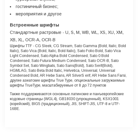
гостиничный бизнес;
мероприятия и другое
Встроенные шрифты
Стандартные растровые - U, S, M, WB, WL, XS, XU, XM,
XB, XL, OCR-A, OCR-B
Шрифты TTF - CG Sleek, CG Stream, Sato Gamma (Bold, Italic, Bold
Italic), Sato Vica (Bold, Italic, Bold Italic), Sato Folio Bold, Sato Vica
Light Condensed, Sato Alpha Bold Condensed, Sato 0 Bold
Condensed, Sato Futura Medium Condensed, Sato OCR-B, Sato
Symbol Set, Sato Wingbats, Sato Sans(Bold), Sato Serif(Bold),
HGMLAG, Sato Beta Bold Italic, Helvetica, Universal, Universal
Condensed Bold, AR Hebe Sans, AR SilverS erif, AR Hebe Sans Farsi,
другие азиатские шрифты True Type, опциональные загружаемые
шрифты TrueType, масштабируемые от 8 до 72 пунктов
Также поддерживаются основные латинские и панъевропейские
кодовые страницы (WGL4), GB18030 (упрощенный), KSX1001
(корейский), BIG5 (традиционный), JIS, SHIFT-JIS, UTF-8 и UTF-
16BE.