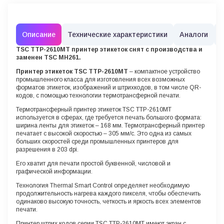
Описание
Технические характеристики
Аналоги
TSC TTP-2610MT принтер этикеток снят с производства и
заменен TSC MH261.
Принтер этикеток TSC
TTP-2610MT
– компактное устройство
промышленного класса для изготовления всех возможных
форматов этикеток, изображений и штрихкодов, в том числе QR-
кодов, с помощью технологии термотрансферной печати.
Термотрансферный принтер этикеток TSC TTP-2610MT
используется в сферах, где требуется печать большого формата:
ширина ленты для этикеток – 168 мм. Термотрансферный принтер
печатает с высокой скоростью – 305 мм/с. Это одна из самых
больших скоростей среди промышленных принтеров для
разрешения в 203 dpi.
Его хватит для печати простой буквенной, числовой и
графической информации.
Технология Thermal Smart Control определяет необходимую
продолжительность нагрева каждого пикселя, чтобы обеспечить
одинаково высокую точность, четкость и яркость всех элементов
печати.
Принтер штрих кодов серии TSC TTP-2610MT имеют экран с