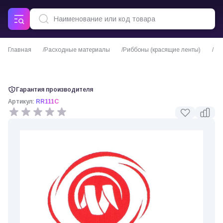
Главная
Расходные материалы
Риббоны (красящие ленты)
Риббон resin textile красный для сатина и нейлона (от 20 мм)
Гарантия производителя
Артикул:
RR111C
0 отзывов