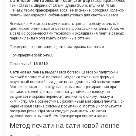
Сатиновая лента эвкалиптовая стандарт
(Сертификат Oeko
Tex - Class II). Ширина от 10 мм, длина 200 м, втулка Ø 76 мм.
Печать: термо-трансферная, горячее тиснение, роторная, флексо-
печать, шелкография, сублимация (только для светлых цветов).
Внимание!
Мониторы могут искажать цвета, поэтому реальный
цвет может отличаться от цвета на фотографии каталога. А так же
в связи с особенностями технологии окрашивания лент, в разных
партиях ленты могут иметь различные оттенки.
Примерное соответствие цветов материала пантонам:
Полиграфический:
549
C.
Текстильный:
15-5210
.
Сатиновая лента
выделяется богатой цветовой палитрой и
высокой плотностью плетения. Изделия сохраняют форму и
аккуратный внешний вид даже после длительной эксплуатации.
Материал приятен на ощупь и не вызывает раздражения при
контакте с кожей. Лента не мнется, устойчива к износу, не
выцветает и хорошо переносит деликатную стирку, глажку и
химчистку. Она совместима с различными методами печати. При
нарезке края сатина склонны к осыпанию, поэтому используется
лазерная резка. При этом следует учитывать, что сатин
чувствителен к высокой температуре при стирке и глажке.
Метод печати на сатиновой ленте