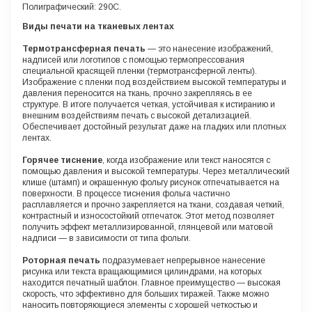
Полиграфический: 290С.
Виды печати на тканевых лентах
Термотрансферная печать
— это нанесение изображений,
надписей или логотипов с помощью термопрессования
специальной красящей пленки (термотрансферной ленты).
Изображение с пленки под воздействием высокой температуры и
давления переносится на ткань, прочно закрепляясь в ее
структуре. В итоге получается четкая, устойчивая к истиранию и
внешним воздействиям печать с высокой детализацией.
Обеспечивает достойный результат даже на гладких или плотных
лентах.
Горячее тиснение
, когда изображение или текст наносятся с
помощью давления и высокой температуры. Через металлический
клише (штамп) и окрашенную фольгу рисунок отпечатывается на
поверхности. В процессе тиснения фольга частично
расплавляется и прочно закрепляется на ткани, создавая четкий,
контрастный и износостойкий отпечаток. Этот метод позволяет
получить эффект металлизированной, глянцевой или матовой
надписи — в зависимости от типа фольги.
Роторная печать
подразумевает непрерывное нанесение
рисунка или текста вращающимися цилиндрами, на которых
находится печатный шаблон. Главное преимущество — высокая
скорость, что эффективно для больших тиражей. Также можно
наносить повторяющиеся элементы с хорошей четкостью и