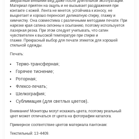
аккуратный внешний вид даже после длительной эксплуатации.
Материал приятен на ощупь и не вызывает раздражения при
контакте с кожей. Лента не мнется, устойчива к износу, не
выцветает и хорошо переносит деликатную стирку, глажку и
химчистку. Она совместима с различными методами печати. При
нарезке края сатина склонны к осыпанию, поэтому используется
лазерная резка. При этом следует учитывать, что сатин
чувствителен к высокой температуре при стирке и
глажке. Прекрасный выбор для печати этикеток для хорошей
стильной одежды.
Печать:
Термо-трансферная;
Горячее тиснение;
Роторная;
Флексо-печать;
Шелкография;
Сублимация (для светлых цветов).
Внимание!
Мониторы могут искажать цвета, поэтому реальный
цвет может отличаться от цвета на фотографии каталога.
Примерное соответствие цветов материала пантонам:
Текстильный: 13-4409.