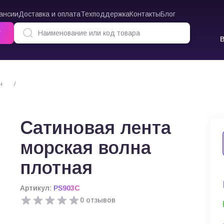
ансии
Доставка и оплата
Техподдержка
Контакты
Блог
г
н
Сатиновая лента морская волна плотная
Сатиновая лента
морская волна
плотная
Артикул:
PS903C
0 отзывов