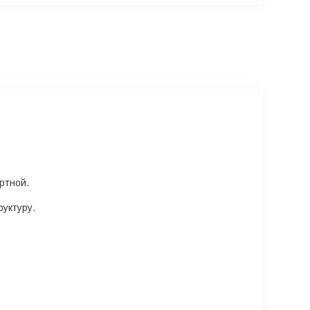
ртной.
руктуру.