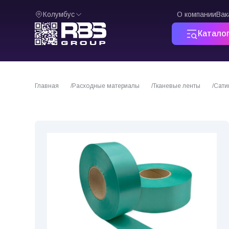
Колумбус
О компании
Вак
Катало
Главная
Расходные материалы
Тканевые ленты
Сати