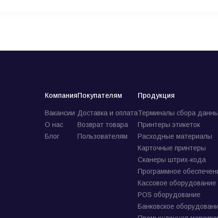
Компания
Покупателям
Продукция
Вакансии
Доставка и оплата
Терминалы сбора данны
О нас
Возврат товара
Принтеры этикеток
Блог
Пользователям
Расходные материалы
Карточные принтеры
Сканеры штрих-кода
Программное обеспечен
Кассовое оборудование
POS оборудование
Банковское оборудован