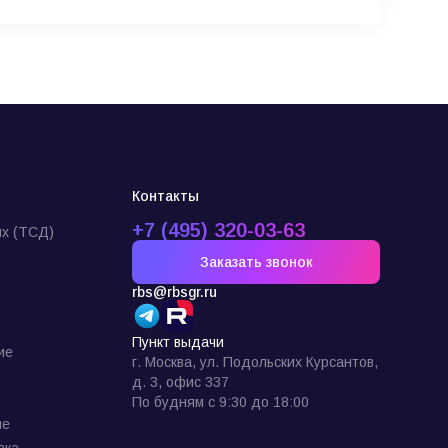
Контакты
+7 (495) 320-03-63
х (ТСД)
Заказать звонок
rbs@rbsgr.ru
Пункт выдачи
ие
г. Москва, ул. Подольских Курсантов,
д. 3, офис 337
По будням с 9:30 до 18:00
ие