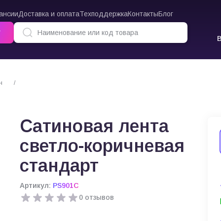
ансии
Доставка и оплата
Техподдержка
Контакты
Блог
г
н
Сатиновая лента светло-коричневая стандарт
Сатиновая лента
светло-коричневая
стандарт
Артикул:
PS901C
0 отзывов