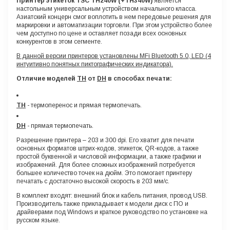
Принтер этикеток TSC
TH240W (+
TH340W)
является
настольным универсальным устройством начального класса.
Азиатский концерн смог воплотить в нем передовые решения для
маркировки и автоматизации торговли. При этом устройство более
чем доступно по цене и оставляет позади всех основных
конкурентов в этом сегменте.
В данной версии принтеров установлены MFi Bluetooth 5.0, LED (4
интуитивно понятных пиктографических индикатора).
Отличие моделей
TH
от
DH
в способах печати:
TH
- термоперенос и прямая термопечать.
DH
- прямая термопечать.
Разрешение принтера – 203 и 300 dpi. Его хватит для печати
основных форматов штрих-кодов, этикеток, QR-кодов, а также
простой буквенной и числовой информации, а также графики и
изображений. Для более сложных изображений потребуется
большее количество точек на дюйм. Это помогает принтеру
печатать с достаточно высокой скорость в 203 мм/с.
В комплект входят: внешний блок и кабель питания, провод USB.
Производитель также прикладывает к модели диск с ПО и
драйверами под Windows и краткое руководство по установке на
русском языке.