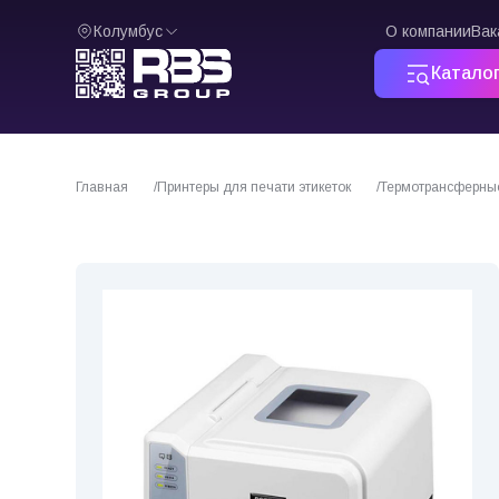
Колумбус
О компании
Вак
Катало
Главная
Принтеры для печати этикеток
Термотрансферны