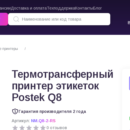
ансии
Доставка и оплата
Техподдержка
Контакты
Блог
г
е принтеры
Термотрансферный принтер этикеток Postek Q8
Термотрансферный
принтер этикеток
Postek Q8
Гарантия производителя 2 года
Артикул:
NM.Q8-2-RS
0 отзывов