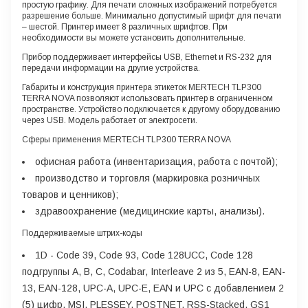
простую графику. Для печати сложных изображений потребуется
разрешение больше. Минимально допустимый шрифт для печати
– шестой. Принтер имеет 8 различных шрифтов. При
необходимости вы можете установить дополнительные.
Прибор поддерживает интерфейсы USB, Ethernet и RS-232 для
передачи информации на другие устройства.
Габариты и конструкция принтера этикеток
MERTECH TLP300
TERRA NOVA
позволяют использовать принтер в ограниченном
пространстве. Устройство подключается к другому оборудованию
через USB. Модель работает от электросети.
Сферы применения MERTECH TLP300 TERRA NOVA
офисная работа (инвентаризация, работа с почтой);
производство и торговля (маркировка розничных
товаров и ценников);
здравоохранение (медицинские карты, анализы).
Поддерживаемые штрих-коды
1D
- Code 39, Code 93, Code 128UCC, Code 128
подгруппы A, B, C, Codabar, Interleave 2 из 5, EAN-8, EAN-
13, EAN-128, UPC-A, UPC-E, EAN и UPC с добавлением 2
(5) цифр, MSI, PLESSEY, POSTNET, RSS-Stacked, GS1