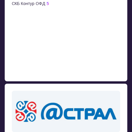
СКБ Контур ОФД
5