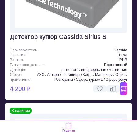
Детектор купюр Cassida Sirius S
Производитель
Cassida
Гарантия
1 год
Валюта
RUB
Тип детектора валют
Портативный
Детекция
антистокс / инфракрасная / магнитная
Сферы
АЗС / Аптека / Гостиницы / Кафе / Магазины / Офис /
применения
Рестораны / Сфера туризма / Сфера услуг
4 200 ₽
В наличии
Главная