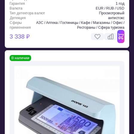
Гарантия
1 год
Валюта
EUR / RUB / USD
Тип детектора валют
Просмотровый
Детекция
антистокс
Сферы
АЗС / Аптека / Гостиницы / Кафе / Магазины / Офис /
применения
Рестораны / Сфера туризма
3 338 ₽
В наличии