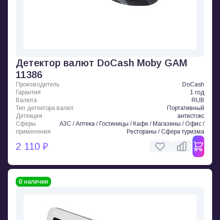
Детектор валют DoCash Moby GAM
11386
Производитель
DoCash
Гарантия
1 год
Валюта
RUB
Тип детектора валют
Портативный
Детекция
антистокс
Сферы
АЗС / Аптека / Гостиницы / Кафе / Магазины / Офис /
применения
Рестораны / Сфера туризма
2 110 ₽
В наличии