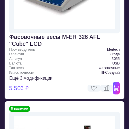
Фасовочные весы M-ER 326 AFL
"Cube" LCD
Производитель
Mertech
Гарантия
2 года
Артикул
3055
Валюта
USD
Тип весов
Фасовочные
Класс точности
III-Средний
Ещё 3 модификации
5 506 ₽
В наличии