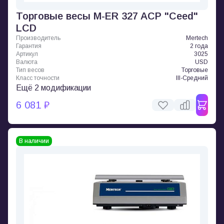
Торговые весы M-ER 327 ACP "Ceed"
LCD
Производитель
Mertech
Гарантия
2 года
Артикул
3025
Валюта
USD
Тип весов
Торговые
Класс точности
III-Средний
Ещё 2 модификации
6 081 ₽
В наличии