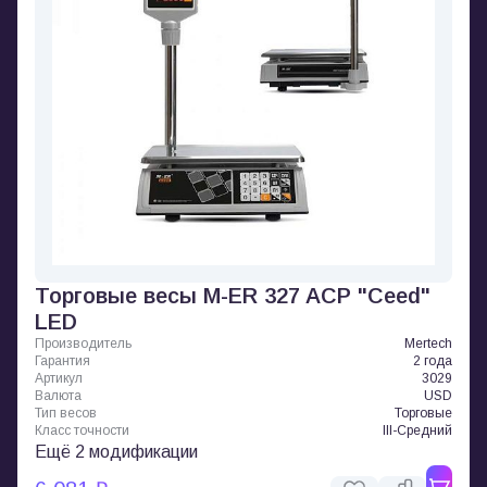
Торговые весы M-ER 327 ACP "Ceed"
LED
Производитель
Mertech
Гарантия
2 года
Артикул
3029
Валюта
USD
Тип весов
Торговые
Класс точности
III-Средний
Ещё 2 модификации