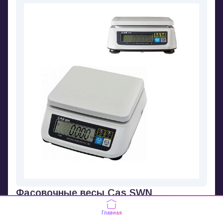
Фасовочные весы Cas SWN
Главная
Производитель
CAS
Защита IP
IP68