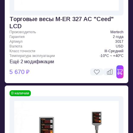
Торговые весы M-ER 327 AC "Ceed"
LCD
Производитель
Mertech
Гарантия
2 года
Артикул
3017
Валюта
USD
Класс точности
III-Средний
Температура эксплуатации
-10°C ~ +40°C
Ещё 2 модификации
5 670 ₽
В наличии