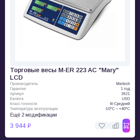
Торговые весы M-ER 223 AC "Mary"
LCD
Производитель
Mertech
Гарантия
1 год
Артикул
3621
Валюта
USD
Класс точности
III-Средний
Температура эксплуатации
-10°C ~ +40°C
Ещё 2 модификации
3 944 ₽