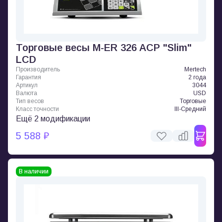
Торговые весы M-ER 326 ACP "Slim"
LCD
Производитель
Mertech
Гарантия
2 года
Артикул
3044
Валюта
USD
Тип весов
Торговые
Класс точности
III-Средний
Ещё 2 модификации
5 588 ₽
В наличии