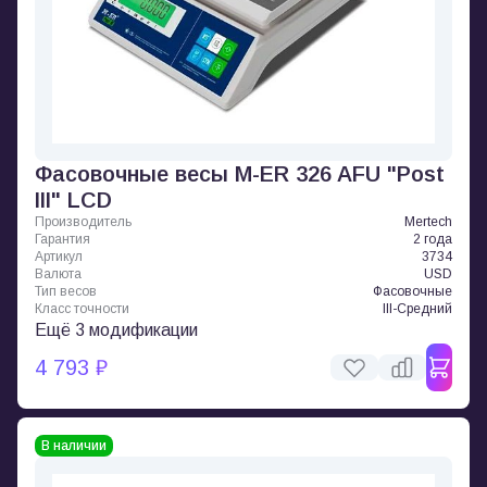
Фасовочные весы M-ER 326 AFU "Post
III" LCD
Производитель
Mertech
Гарантия
2 года
Артикул
3734
Валюта
USD
Тип весов
Фасовочные
Класс точности
III-Средний
Ещё 3 модификации
4 793 ₽
В наличии