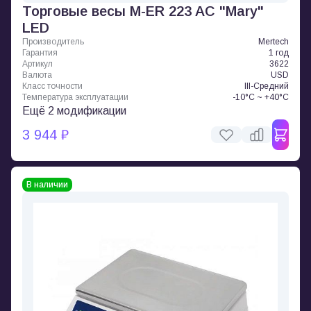
Торговые весы M-ER 223 AC "Mary"
LED
Производитель
Mertech
Гарантия
1 год
Артикул
3622
Валюта
USD
Класс точности
III-Средний
Температура эксплуатации
-10°C ~ +40°C
Ещё 2 модификации
3 944 ₽
В наличии