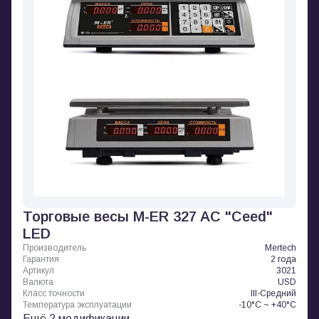
Торговые весы M-ER 327 AC "Ceed"
LED
Производитель
Mertech
Гарантия
2 года
Артикул
3021
Валюта
USD
Класс точности
III-Средний
Температура эксплуатации
-10°C ~ +40°C
Ещё 2 модификации