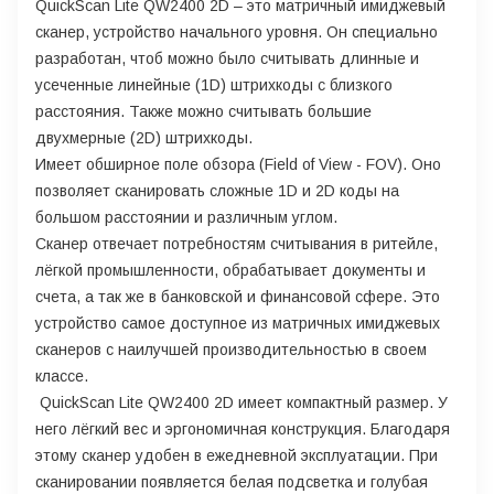
QuickScan Lite QW2400 2D – это матричный имиджевый
сканер, устройство начального уровня. Он специально
разработан, чтоб можно было считывать длинные и
усеченные линейные (1D) штрихкоды с близкого
расстояния. Также можно считывать большие
двухмерные (2D) штрихкоды.
Имеет обширное поле обзора (Field of View - FOV). Оно
позволяет сканировать сложные 1D и 2D коды на
большом расстоянии и различным углом.
Сканер отвечает потребностям считывания в ритейле,
лёгкой промышленности, обрабатывает документы и
счета, а так же в банковской и финансовой сфере. Это
устройство самое доступное из матричных имиджевых
сканеров с наилучшей производительностью в своем
классе.
QuickScan Lite QW2400 2D имеет компактный размер. У
него лёгкий вес и эргономичная конструкция. Благодаря
этому сканер удобен в ежедневной эксплуатации. При
сканировании появляется белая подсветка и голубая