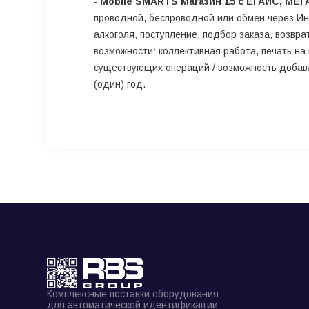
-
Mobile SMARTS Магазин 15 с ЕГАИС, МЕГ
проводной, беспроводной или обмен через Инт
алкоголя, поступление, подбор заказа, возвр
возможности: коллективная работа, печать на
существующих операций / возможность добавля
(один) год.
Комплексные поставки оборудования
для автоматической идентификации