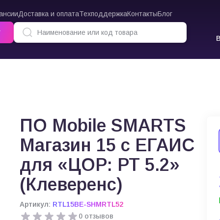
ансии
Доставка и оплата
Техподдержка
Контакты
Блог
г
 Mobile SMARTS Магазин 15 с ЕГАИС для «ЦОР: РТ 5.2» (Клеверенс)
ПО Mobile SMARTS
Магазин 15 с ЕГАИС
для «ЦОР: РТ 5.2»
(Клеверенс)
Артикул:
RTL15BE-SHMRTL52
0 отзывов