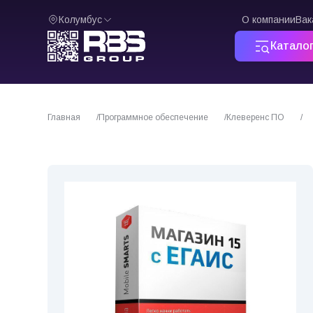
Колумбус
О компании
Вак
Катало
Главная
Программное обеспечение
Клеверенс ПО
ПО