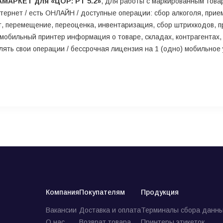
АМАРКЕТ для «ЦОР: РТ 5.2»
, для работы с маркированным това
ернет / есть ОНЛАЙН / доступные операции: сбор алкоголя, прием
ат, перемещение, переоценка, инвентаризация, сбор штрихкодов, п
 мобильный принтер информация о товаре, складах, контрагентах, 
ть свои операции / бессрочная лицензия на 1 (одно) мобильное 
Компания
Покупателям
Продукция
Вакансии
Доставка и оплата
Терминалы сбора данны
О нас
Возврат товара
Принтеры этикеток