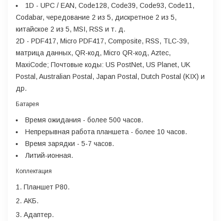
1D
- UPC / EAN, Code128, Code39, Code93, Code11,
Codabar, чередование 2 из 5, дискретное 2 из 5,
китайское 2 из 5, MSI, RSS и т. д.
2D
- PDF417, Micro PDF417, Composite, RSS, TLC-39,
матрица данных, QR-код, Micro QR-код, Aztec,
MaxiCode; Почтовые коды: US PostNet, US Planet, UK
Postal, Australian Postal, Japan Postal, Dutch Postal (KIX) и
др.
Батарея
Время ожидания
- более 500 часов.
Непрерывная работа планшета
- более 10 часов.
Время зарядки
- 5-7 часов.
Литий-ионная.
Коплектация
Планшет P80.
АКБ.
Адаптер.