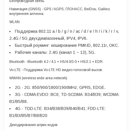
Беспроводная связь
Навигация (GNSS) -
GPS / AGPS, ГЛОНАСС, BeiDou, Galileo,
внутренняя антенна.
WLAN
Поддержка 802.11 a / b / g / n / ac / d / e / h / i / k / r / v,
2.4G / 5G двухдиапазонный, IPV4, IPV6.
Быстрый роуминг: кеширование PMKID, 802.11r, OKC.
Рабочие каналы: 2.4G (канал 1 ~ 13), 5G.
Bluetooth
- Bluetooth 4.2 / 4.1 + HS/4.0/3.0 + HS/2.1 + EDR.
Vo-LTE
- Поддержка Vo-LTE HD видео голосовой вызов.
WWAN (
wireless
wide
area
network)
2G
- 2G: 850/900/1800/1900MHz; GPRS, EDGE.
3G
- CDMA EVDO: BC0; TD-SCDMA: B34/B39; WCDMA:
B1/B5/B8.
4G
- TDD-LTE: B34/B38/B39/B40/B41; FDD-LTE:
B1/B3/B5/B7/B8/B20
Декодирование штрих-кодов