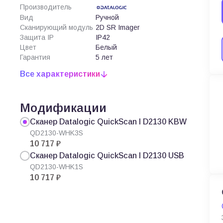
Производитель
Вид
Ручной
Сканирующий модуль
2D SR Imager
Защита IP
IP42
Цвет
Белый
Гарантия
5 лет
Все характеристики
Модификации
Сканер Datalogic QuickScan I D2130 KBW
QD2130-WHK3S
10 717 ₽
Сканер Datalogic QuickScan I D2130 USB
QD2130-WHK1S
10 717 ₽