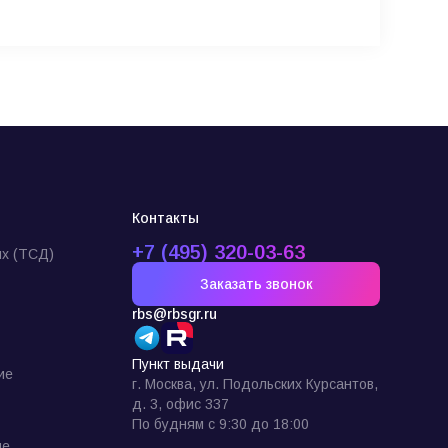
Контакты
+7 (495) 320-03-63
х (ТСД)
Заказать звонок
rbs@rbsgr.ru
Пункт выдачи
ие
г. Москва, ул. Подольских Курсантов,
д. 3, офис 337
По будням с 9:30 до 18:00
ие