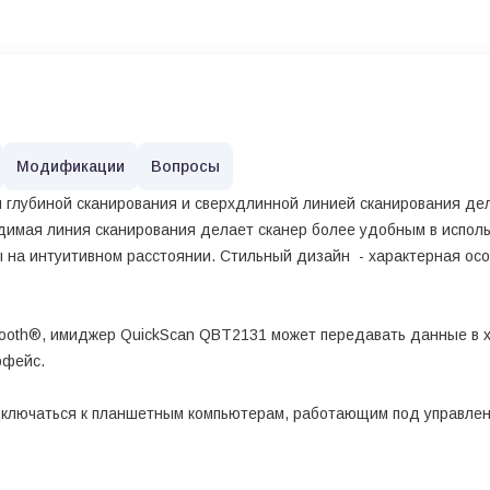
Модификации
Вопросы
глубиной сканирования и сверхдлинной линией сканирования дел
димая линия сканирования делает сканер более удобным в использ
 на интуитивном расстоянии. Стильный дизайн - характерная ос
ooth®, имиджер QuickScan QBT2131 может передавать данные в хо
рфейс.
лючаться к планшетным компьютерам, работающим под управлени