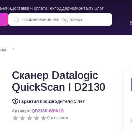
ансии
Доставка и оплата
Техподдержка
Контакты
Блог
г
кода
Сканер Datalogic QuickScan I D2130
Сканер Datalogic
QuickScan I D2130
Гарантия производителя 5 лет
Артикул:
QD2130-WHK1S
0 отзывов