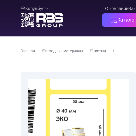
Колумбус
О компании
Вак
Катало
Главная
Расходные материалы
Этикетки
Термоэтикет