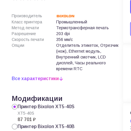
Производитель
Класс принтера
Промышленный
Метод печати
Термотрансферная печать
Разрешение
203 dpi
Скорость печати
356 мм/с
Опции
Отделитель этикеток, Отрезчик
(нож), Ethernet модуль,
Внутренний смотчик, LCD
дисплей, Часы реального
времени RTC
Все характеристики
Модификации
Принтер Bixolon XT5-40S
XT5-40S
87 701 ₽
Принтер Bixolon XT5-40B