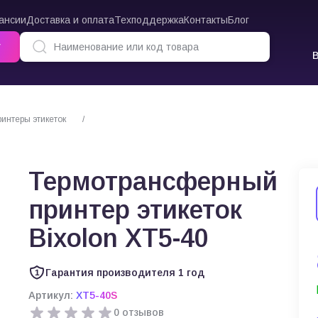
ансии
Доставка и оплата
Техподдержка
Контакты
Блог
г
нтеры этикеток
Термотрансферный принтер этикеток Bixolon XT5-40
Термотрансферный
принтер этикеток
Bixolon XT5-40
Гарантия производителя 1 год
Артикул:
XT5-40S
0 отзывов