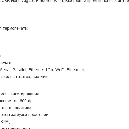
SB Host, Gigabit Ethernet, Wi-Fi, Bluetooth и промышленных инт
я термопечать;
;
i;
печать;
al, Parallel, Ethernet 1Gb, Wi-Fi, Bluetooth;
итель этикеток, смотчик.
ёмов этикетирования;
шения до 600 dpi;
тва и логистики;
бной загрузке носителей;
 XPM;
тем маркировки.