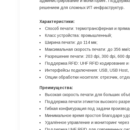
администрирование и мониторинг. Поддержка U
решением для сложных ИТ-инфраструктур.
Характеристики:
Способ печати: термотрансферная и пряма
Класс устройства: промышленный;
Ширина печати: до 114 мм;
Максимальная скорость печати: до 356 мм/с
Разрешение печати: 203 dpi, 300 dpi, 600 dp
Поддержка RFID: UHF RFID кодирование и 
Интерфейсы подключения: USB, USB Host, Seri
Опции обработки носителя: отрезчик, отдел
Преимущества:
Высокая скорость печати для больших объ
Поддержка печати этикеток высокого разре
Гибкая конфигурация под задачи производс
Минимальное время простоя благодаря удо
Удалённое управление и мониторинг через
Поддержка UHF RFID для современных сис