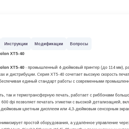
Инструкции
Модификации
Вопросы
olon XT5-40
olon XT5-40
- промышленный 4-дюймовый принтер (до 114 мм), р
ксах и дистрибуции. Серия XT5-40 сочетает высокую скорость пе
обеспечивая единый стандарт работы с современными промышлен
ь, так и термотрансферную печать, работает с риббонами большо
600 dpi позволяет печатать этикетки с высокой детализацией, вк
,5-дюймовым цветным дисплеем или 4,3-дюймовым сенсорным экра
инимизирует простой оборудования, а удалённое управление чер