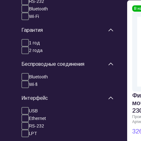
RS-232
Bluetooth
В н
Wi-Fi
Гарантия
1 год
2 года
Беспроводные соединения
Bluetooth
Wi-fi
Фи
Интерфейс
мо
23
USB
Прои
Ethernet
Арти
RS-232
32
LPT