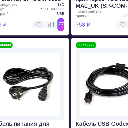
зводитель
TSC
MAL_UK (SP-COM-
кул
SP-COM-0002
Производитель
ерфейс
USB
Артикул
S
3 ₽
758 ₽
аличии
В наличии
бель питания для
Кабель USB Gode