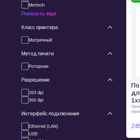
Mertech
Показать еще
Класс принтера
Матричный
Метод печати
Роторная
Разрешение
По
дл
203 dpi
1x
300 dpi
Прои
Арти
Интерфейс подключения
24
Ethernet (LAN)
USB