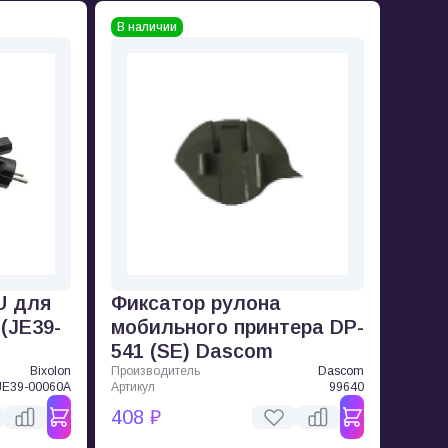
В наличии
U для
Фиксатор рулона
 (JE39-
мобильного принтера DP-
541 (SE) Dascom
Bixolon
Производитель
Dascom
JE39-00060A
Артикул
99640
408 ₽