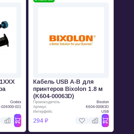
-1XXX
Кабель USB A-B для
ра
принтеров Bixolon 1.8 м
(K604-00063D)
Godex
Производитель
Bixolon
-026000-021
Артикул
K604-00063D
Интерфейс
USB
294 ₽