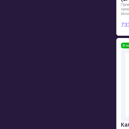
Прои
Арти
Инт
73
В н
Ка