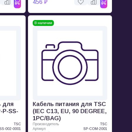
456 ₽
В наличии
ь для
Кабель питания для TSC
-P-SS-
(IEC C13, EU, 90 DEGREE,
1PC/BAG)
TSC
Производитель
TSC
SS-002-0001
Артикул
SP-COM-2001