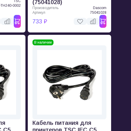
TSC
(75041028)
-TH240-0002
Производитель
Dascom
Артикул
75041028
733 ₽
В наличии
ля
Кабель питания для
C C5,
принтеров TSC IEC C5,