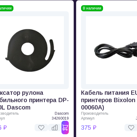
аличии
В наличии
ксатор рулона
Кабель питания E
бильного принтера DP-
принтеров Bixolon
0L Dascom
00060A)
зводитель
Dascom
Производитель
кул
34260019
Артикул
6 ₽
375 ₽