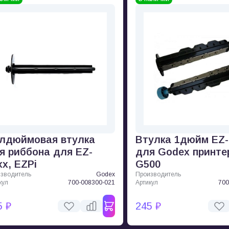
лдюймовая втулка
Втулка 1дюйм EZ
я риббона для EZ-
для Godex принте
xх, EZPi
G500
зводитель
Godex
Производитель
кул
700-008300-021
Артикул
700
5 ₽
245 ₽