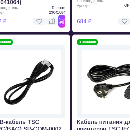
3041064)
Производитель
Артикул
OP
зводитель
Dascom
кул
23041064
2 ₽
684 ₽
аличии
В наличии
B-кабель TSC
Кабель питания д
PC/BAG) SP-COM-0002
принтеров TSC IE