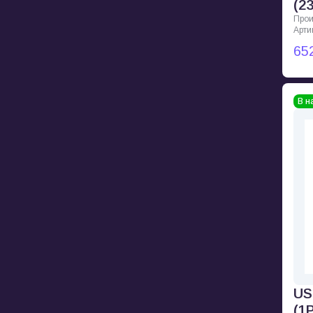
(2
Прои
Арти
65
В н
US
(1