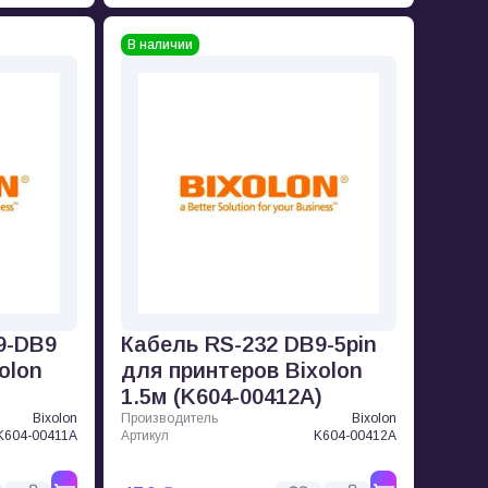
В наличии
9-DB9
Кабель RS-232 DB9-5pin
olon
для принтеров Bixolon
)
1.5м (K604-00412A)
Bixolon
Производитель
Bixolon
K604-00411A
Артикул
K604-00412A