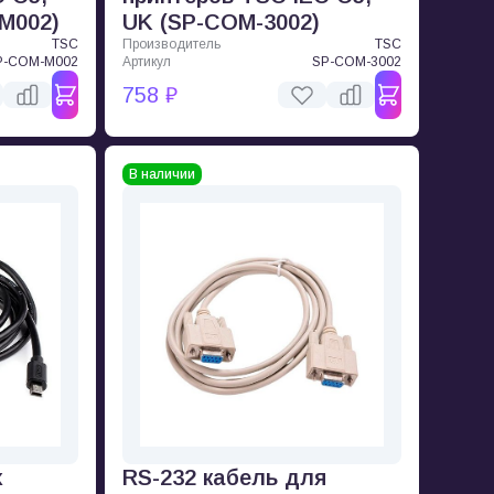
M002)
UK (SP-COM-3002)
TSC
Производитель
TSC
P-COM-M002
Артикул
SP-COM-3002
758 ₽
В наличии
x
RS-232 кабель для