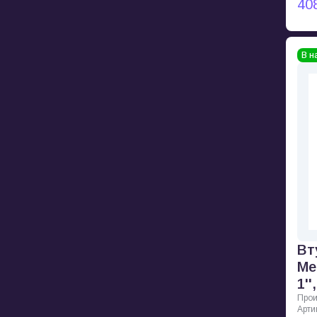
40
В н
Вт
Me
1''
Прои
Арти