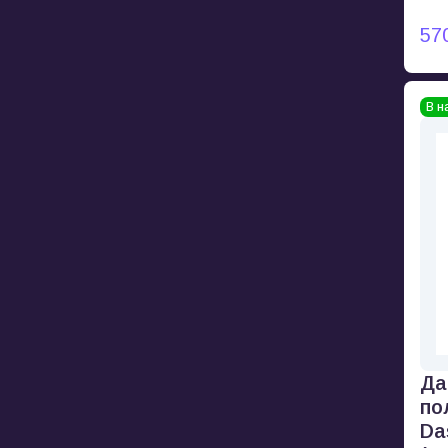
57
В н
Да
по
Da