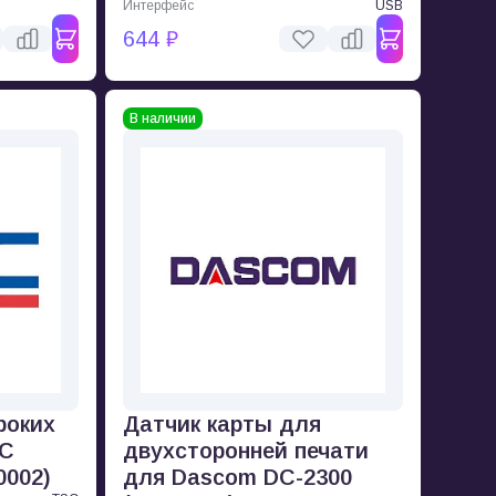
Интерфейс
USB
644 ₽
В наличии
роких
Датчик карты для
SC
двухсторонней печати
0002)
для Dascom DC-2300