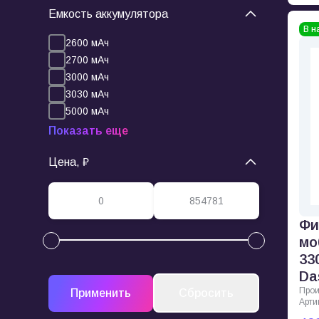
Емкость аккумулятора
В н
2600 мАч
2700 мАч
3000 мАч
3030 мАч
5000 мАч
Показать еще
Цена, ₽
Фи
мо
33
Da
Прои
Арти