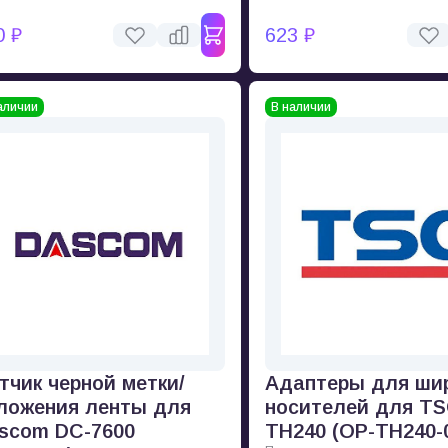
0 ₽
623 ₽
аличии
В наличии
тчик черной метки/
Адаптеры для ши
ложения ленты для
носителей для T
scom DC-7600
TH240 (OP-TH240-