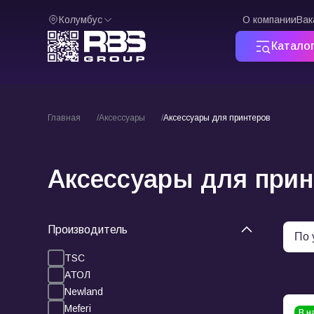
Колумбус
О компании
Вак
Катало
Главная
Аксессуары
Аксессуары для принтеров
Аксессуары для прин
Производитель
TSC
АТОЛ
Newland
Meferi
В н