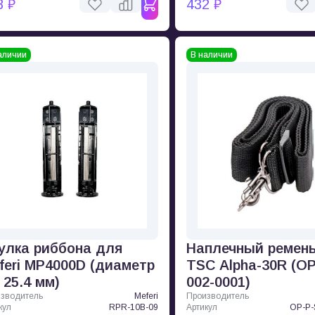
8 ₽
432 ₽
аличии
В наличии
улка риббона для
Наплечный ремен
feri MP4000D (диаметр
TSC Alpha-30R (OP
, 25.4 мм)
002-0001)
зводитель
Meferi
Производитель
кул
RPR-10B-09
Артикул
OP-P-