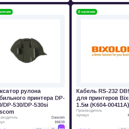
аличии
В наличии
ксатор рулона
Кабель RS-232 DB
бильного принтера DP-
для принтеров Bix
0/DP-530/DP-530si
1.5м (K604-00411A
scom
Производитель
Артикул
зводитель
Dascom
кул
99639