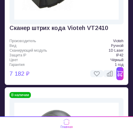
Сканер штрих кода Vioteh VT2410
Производитель
Vioteh
Вид
Ручной
Сканирующий модуль
1D Laser
Защита IP
IP42
Цвет
Чёрный
Гарантия
1 год
7 182 ₽
В наличии
Главная