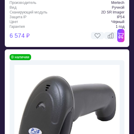
Производитель
Mertech
Вид
Ручной
Сканирующий модуль
2D SR Imager
Защита IP
IP54
Цвет
Чёрный
Гарантия
1 год
6 574 ₽
В наличии