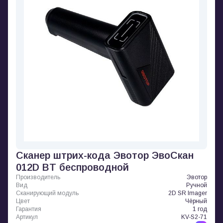
Сканер штрих-кода Эвотор ЭвоСкан
012D BT беспроводной
Производитель
Эвотор
Вид
Ручной
Сканирующий модуль
2D SR Imager
Цвет
Чёрный
Гарантия
1 год
Артикул
KV-S2-71