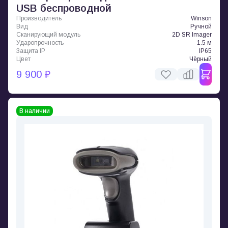
USB беспроводной
Производитель
Winson
Вид
Ручной
Сканирующий модуль
2D SR Imager
Ударопрочность
1.5 м
Защита IP
IP65
Цвет
Чёрный
9 900 ₽
В наличии