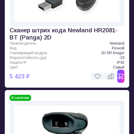
Сканер штрих кода Newland HR2081-
BT (Panga) 2D
Производитель
Newland
Вид
Ручной
Сканирующий модуль
2D SR Imager
Морозостойкость (до)
-20
Защита IP
IP42
Цвет
Серый
5 423 ₽
В наличии