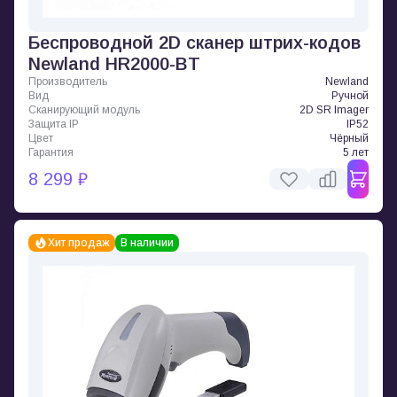
Беспроводной 2D сканер штрих-кодов
Newland HR2000-BT
Производитель
Newland
Вид
Ручной
Сканирующий модуль
2D SR Imager
Защита IP
IP52
Цвет
Чёрный
Гарантия
5 лет
8 299 ₽
Хит продаж
В наличии