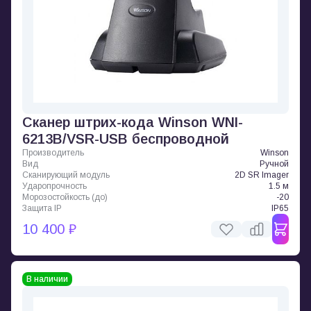
Сканер штрих-кода Winson WNI-
6213B/VSR-USB беспроводной
Производитель
Winson
Вид
Ручной
Сканирующий модуль
2D SR Imager
Ударопрочность
1.5 м
Морозостойкость (до)
-20
Защита IP
IP65
10 400 ₽
В наличии