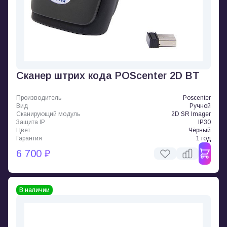
Cканер штрих кода POScenter 2D BT
Производитель
Poscenter
Вид
Ручной
Сканирующий модуль
2D SR Imager
Защита IP
IP30
Цвет
Чёрный
Гарантия
1 год
6 700 ₽
В наличии