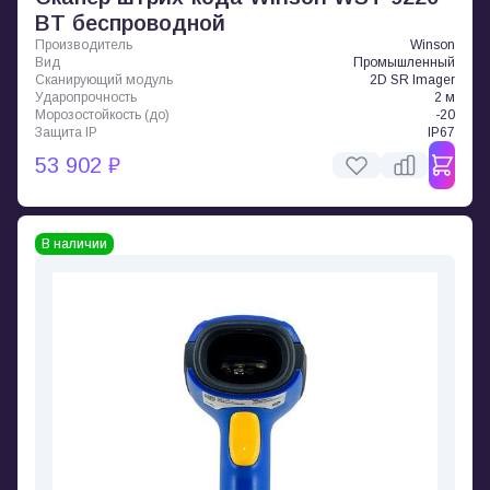
BT беспроводной
Производитель
Winson
Вид
Промышленный
Сканирующий модуль
2D SR Imager
Ударопрочность
2 м
Морозостойкость (до)
-20
Защита IP
IP67
53 902 ₽
В наличии