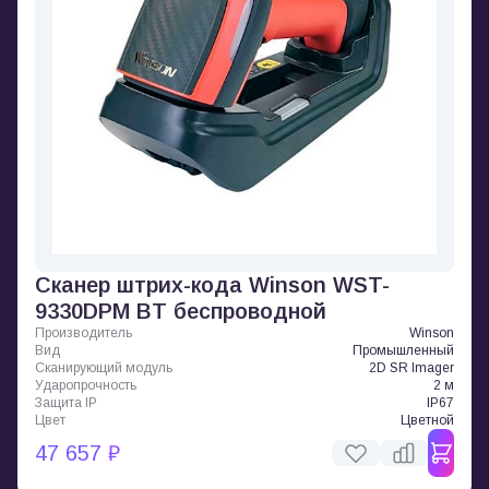
Сканер штрих-кода Winson WST-
9330DPM BT беспроводной
Производитель
Winson
Вид
Промышленный
Сканирующий модуль
2D SR Imager
Ударопрочность
2 м
Защита IP
IP67
Цвет
Цветной
47 657 ₽