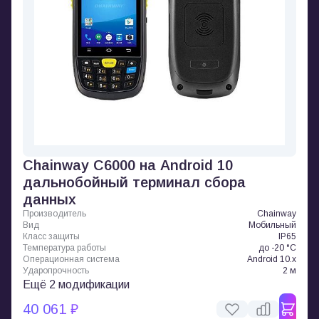
Chainway C6000 на Android 10
дальнобойный терминал сбора
данных
Производитель
Chainway
Вид
Мобильный
Класс защиты
IP65
Температура работы
до -20 °C
Операционная система
Android 10.x
Ударопрочность
2 м
Ещё 2 модификации
40 061 ₽