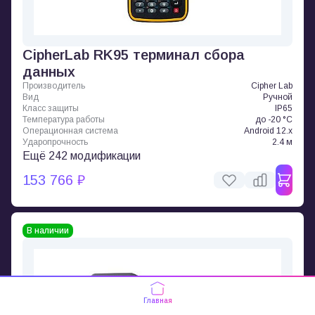
CipherLab RK95 терминал сбора
данных
Производитель
Cipher Lab
Вид
Ручной
Класс защиты
IP65
Температура работы
до -20 °C
Операционная система
Android 12.x
Ударопрочность
2.4 м
Ещё 242 модификации
153 766 ₽
В наличии
Главная