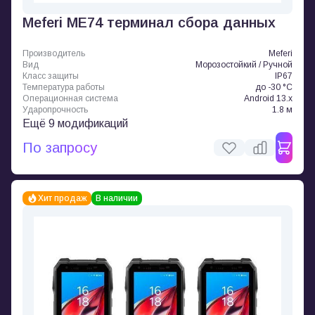
Meferi ME74 терминал сбора данных
Производитель
Meferi
Вид
Морозостойкий / Ручной
Класс защиты
IP67
Температура работы
до -30 °C
Операционная система
Android 13.x
Ударопрочность
1.8 м
Ещё 9 модификаций
По запросу
Хит продаж
В наличии