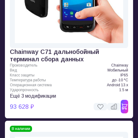
Chainway C71 дальнобойный
терминал сбора данных
Производитель
Chainway
Вид
Мобильный
Класс защиты
IP65
Температура работы
до -10 °C
Операционная система
Android 13.x
Ударопрочность
1.5 м
Ещё 3 модификации
93 628 ₽
В наличии