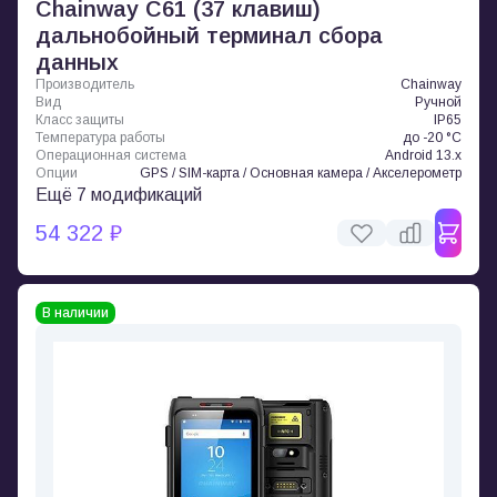
Chainway C61 (37 клавиш)
дальнобойный терминал сбора
данных
Производитель
Chainway
Вид
Ручной
Класс защиты
IP65
Температура работы
до -20 °C
Операционная система
Android 13.x
Опции
GPS / SIM-карта / Основная камера / Акселерометр
Ещё 7 модификаций
54 322 ₽
В наличии