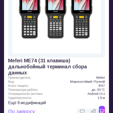
Meferi ME74 (31 клавиша)
дальнобойный терминал сбора
данных
Производитель
Meferi
Вид
Морозостойкий / Ручной
Класс защиты
IP67
Температура работы
до -30 °C
Операционная система
Android 13.x
Ударопрочность
1.8 м
Ещё 9 модификаций
По запросу