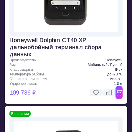
Honeywell Dolphin CT40 XP
дальнобойный терминал сбора
данных
Производитель
Honeywell
Вид
Мобильный / Ручной
Класс защиты
IP67
Температура работы
до -20 °C
Операционная система
Android
Ударопрочность
1.8 м
109 736 ₽
В наличии