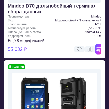
Mindeo D70 дальнобойный терминал
сбора данных
Производитель
Mindeo
Вид
Морозостойкий / Промышленный
Класс защиты
IP68
Температура работы
до -30 °C
Операционная система
Android 14.x
Ударопрочность
1.8 м
Ещё 8 модификаций
55 032 ₽
В наличии