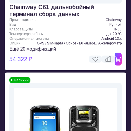
Chainway C61 дальнобойный
терминал сбора данных
Производитель
Chainway
Вид
Ручной
Класс защиты
IP65
Температура работы
до -20 °C
Операционная система
Android 13.x
Опции
GPS / SIM-карта / Основная камера / Акселерометр
Ещё 20 модификаций
54 322 ₽
В наличии