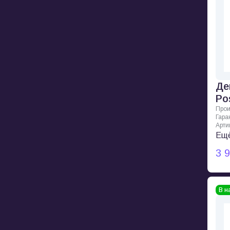
Де
Po
Прои
Гара
Арти
Ещё
3 
В н