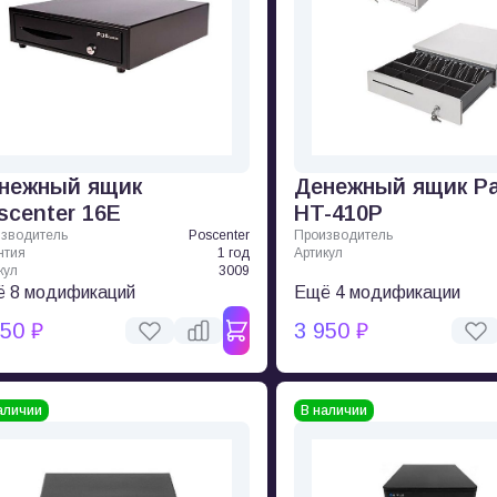
нежный ящик
Денежный ящик P
scenter 16E
HT-410P
зводитель
Poscenter
Производитель
нтия
1 год
Артикул
кул
3009
 8 модификаций
Ещё 4 модификации
950 ₽
3 950 ₽
аличии
В наличии