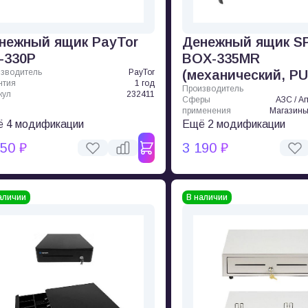
нежный ящик PayTor
Денежный ящик S
-330P
BOX-335MR
зводитель
PayTor
(механический, P
нтия
1 год
Производитель
кул
232411
Сферы
АЗС / Ап
применения
Магазины
 4 модификации
Ещё 2 модификации
150 ₽
3 190 ₽
аличии
В наличии