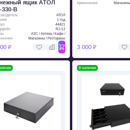
нежный ящик АТОЛ
применения
Магазины
-330-B
зводитель
АТОЛ
нтия
1 год
кул
44421
ерфейс
RJ-12
ры
АЗС / Аптека / Кафе /
менения
Магазины / Рестораны
000 ₽
3 000 ₽
аличии
В наличии