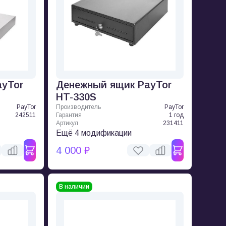
ayTor
Денежный ящик PayTor
HT-330S
PayTor
Производитель
PayTor
242511
Гарантия
1 год
Артикул
231411
Ещё 4 модификации
4 000 ₽
В наличии