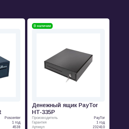
В наличии
Денежный ящик PayTor
t
HT-335P
Poscenter
Производитель
PayTor
1 год
Гарантия
1 год
4538
Артикул
232410