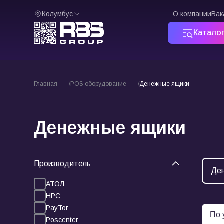
Колумбус
О компании
Вак
Катало
Главная
POS оборудование
Денежные ящики
Денежные ящики
Производитель
Ден
АТОЛ
HPC
PayTor
Poscenter