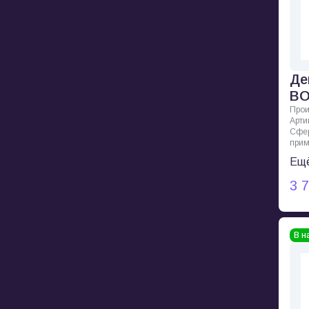
Де
BO
Прои
Арти
Сфе
при
Ещё
3 
В н