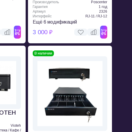
Производитель
Poscenter
Гарантия
1 год
Артикул
2326
Интерфейс
RJ-11 / RJ-12
Ещё 6 модификаций
3 000 ₽
В наличии
IOTEH
Vioteh
тека / Кафе /