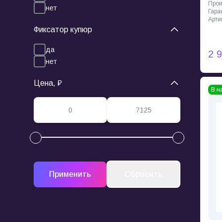
Прои
нет
Гара
Арти
Фиксатор купюр
да
2 
нет
Цена, ₽
В н