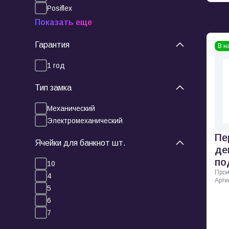
Posiflex
Показать еще
Гарантия
В н
1 год
Тип замка
Механический
Электромеханический
Пе
Ячейки для банкнот шт.
де
по
10
Прои
4
Арти
5
6
7