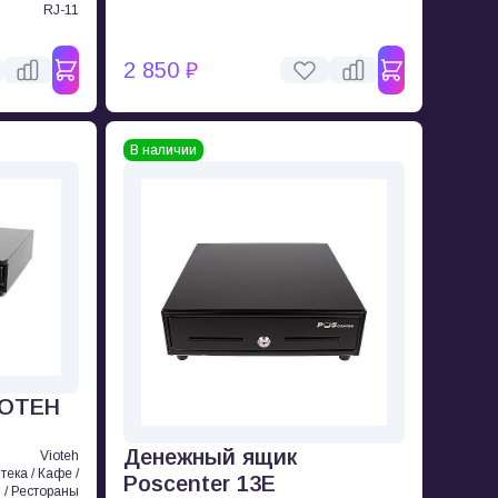
RJ-11
2 850 ₽
В наличии
IOTEH
Денежный ящик
Vioteh
тека / Кафе /
Poscenter 13E
 / Рестораны