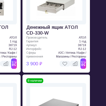
ТОЛ
Денежный ящик АТОЛ
CD-330-W
АТОЛ
Производитель
АТОЛ
1 год
Гарантия
1 год
38719
Артикул
38718
RJ-12
Интерфейс
RJ-12
тека / Кафе /
Сферы
АЗС / Аптека / Кафе /
 / Рестораны
применения
Магазины / Рестораны
3 900 ₽
В наличии