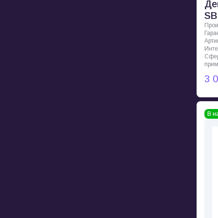
Де
SB
Прои
Гара
Арти
Инт
Сфе
при
3 
В н