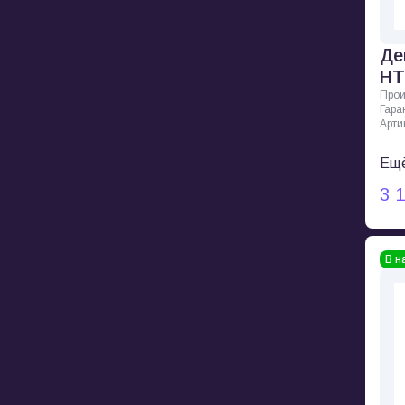
Де
HT
Прои
Гара
Арти
Ещё
3 
В н