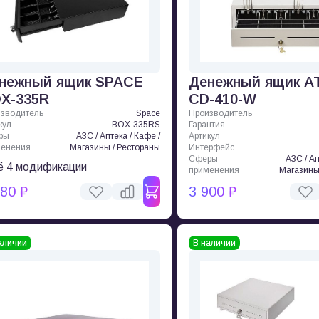
нежный ящик SPACE
Денежный ящик А
X-335R
CD-410-W
зводитель
Space
Производитель
кул
BOX-335RS
Гарантия
ры
АЗС / Аптека / Кафе /
Артикул
менения
Магазины / Рестораны
Интерфейс
Сферы
АЗС / Ап
 4 модификации
применения
Магазины
780 ₽
3 900 ₽
аличии
В наличии