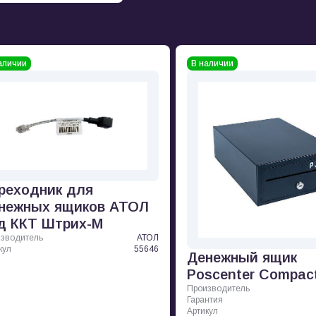
аличии
В наличии
реходник для
нежных ящиков АТОЛ
д ККТ Штрих-М
зводитель
АТОЛ
кул
55646
Денежный ящик
Poscenter Compac
Производитель
Гарантия
Артикул