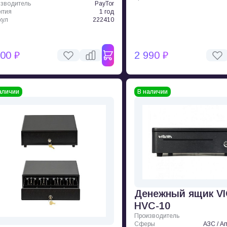
зводитель
PayTor
нтия
1 год
кул
222410
900 ₽
2 990 ₽
аличии
В наличии
Денежный ящик V
HVC-10
Производитель
Сферы
АЗС / Ап