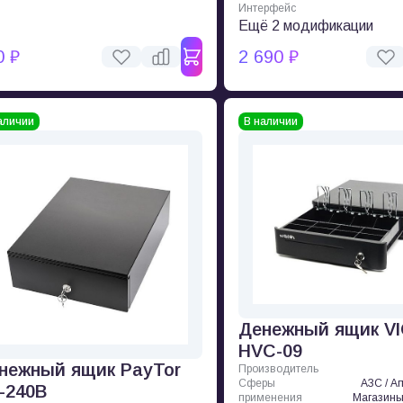
Интерфейс
Ещё 2 модификации
0 ₽
2 690 ₽
аличии
В наличии
Денежный ящик V
HVC-09
нежный ящик PayTor
Производитель
Сферы
АЗС / Ап
-240B
применения
Магазины