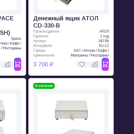
PACE
Денежный ящик АТОЛ
CD-330-B
USH)
Производитель
АТОЛ
Гарантия
1 год
Space
Артикул
38709
тека / Кафе /
Интерфейс
RJ-12
 / Рестораны
Сферы
АЗС / Аптека / Кафе /
применения
Магазины / Рестораны
3 700 ₽
В наличии