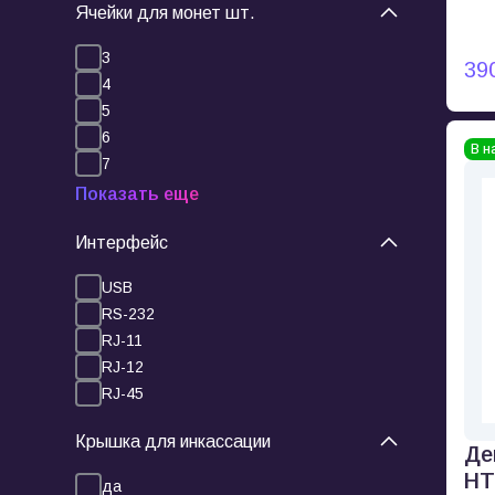
Ячейки для монет шт.
3
39
4
5
6
В н
7
Показать еще
Интерфейс
USB
RS-232
RJ-11
RJ-12
RJ-45
Крышка для инкассации
Де
HT
да