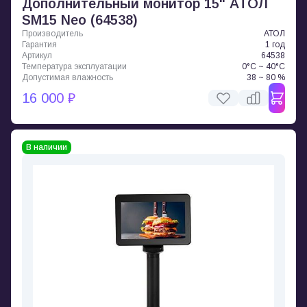
Дополнительный монитор 15" АТОЛ
SM15 Neo (64538)
Производитель
АТОЛ
Гарантия
1 год
Артикул
64538
Температура эксплуатации
0°C ~ 40°C
Допустимая влажность
38 ~ 80 %
16 000 ₽
В наличии