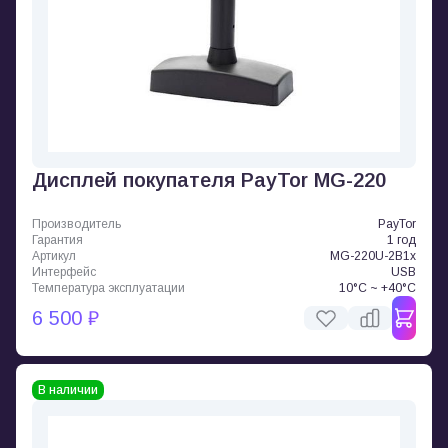
Дисплей покупателя PayTor MG-220
Производитель
PayTor
Гарантия
1 год
Артикул
MG-220U-2B1x
Интерфейс
USB
Температура эксплуатации
10°C ~ +40°C
6 500 ₽
В наличии