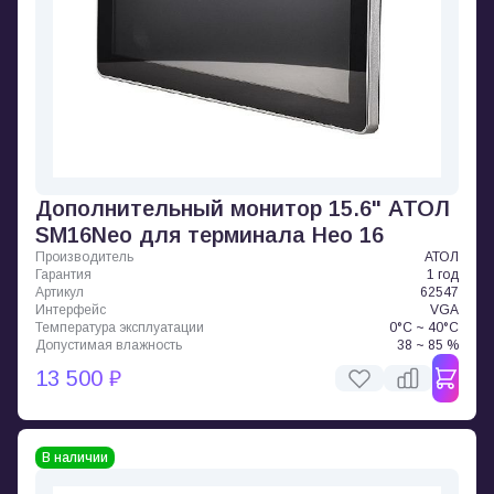
Дополнительный монитор 15.6" АТОЛ
SM16Neo для терминала Нео 16
Производитель
АТОЛ
Гарантия
1 год
Артикул
62547
Интерфейс
VGA
Температура эксплуатации
0°C ~ 40°C
Допустимая влажность
38 ~ 85 %
13 500 ₽
В наличии