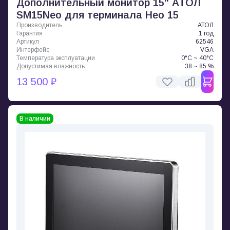
Дополнительный монитор 15" АТОЛ
SM15Neo для терминала Нео 15
Производитель
АТОЛ
Гарантия
1 год
Артикул
62546
Интерфейс
VGA
Температура эксплуатации
0°C ~ 40°C
Допустимая влажность
38 ~ 85 %
13 500 ₽
В наличии