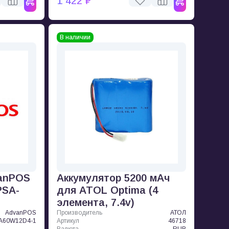
1 422 ₽
В наличии
vanPOS
Аккумулятор 5200 мАч
PSA-
для ATOL Optima (4
элемента, 7.4v)
AdvanPOS
Производитель
АТОЛ
A60W12D4-1
Артикул
46718
Валюта
RUB