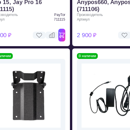
o 15, Jay Pro 16
Anypos660, Anypo
11115)
(711106)
зводитель
PayTor
Производитель
кул
711115
Артикул
800 ₽
2 900 ₽
аличии
В наличии