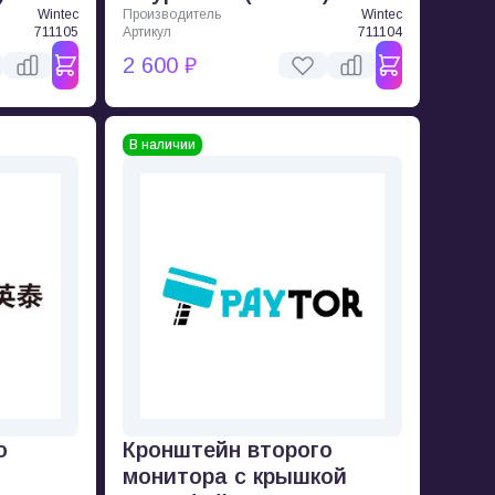
Wintec
Производитель
Wintec
711105
Артикул
711104
2 600 ₽
В наличии
о
Кронштейн второго
монитора с крышкой