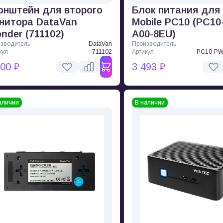
онштейн для второго
Блок питания для
нитора DataVan
Mobile PC10 (PC1
nder (711102)
A00-8EU)
зводитель
DataVan
Производитель
кул
711102
Артикул
PC10-PW
400 ₽
3 493 ₽
аличии
В наличии