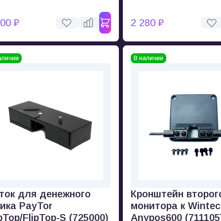
500 ₽
2 280 ₽
аличии
В наличии
ток для денежного
Кронштейн второг
ика PayTor
монитора к Wintec
ipTop/FlipTop-S (725000)
Anypos600 (711105