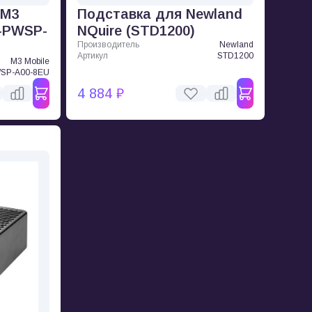
 M3
Подставка для Newland
0-PWSP-
NQuire (STD1200)
Производитель
Newland
Артикул
STD1200
M3 Mobile
SP-A00-8EU
4 884 ₽