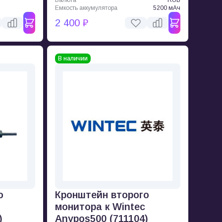
Емкость аккумулятора
5200 мАч
2 400 ₽
В наличии
о
Кронштейн второго
монитора к Wintec
)
Anypos500 (711104)