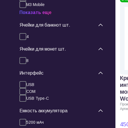
M3 Mobile
Показать еще
Ячейки для банкнот шт.
4
Ячейки для монет шт.
8
Интерфейс
Кр
ин
USB
мо
COM
Wo
USB Type-C
Прои
Арти
Емкость аккумулятора
5200 мАч
45