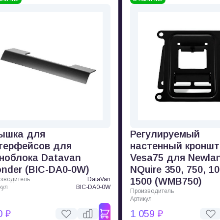
ышка для
Регулируемый
терфейсов для
настенный кроншт
ноблока Datavan
Vesa75 для Newla
nder (BIC-DA0-0W)
NQuire 350, 750, 10
зводитель
DataVan
1500 (WMB750)
кул
BIC-DA0-0W
Производитель
Артикул
0 ₽
1 059 ₽