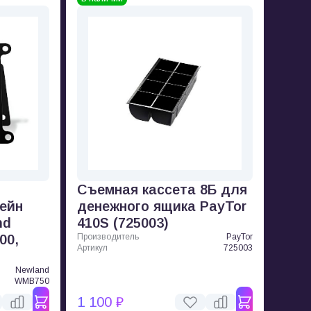
Съемная кассета 8Б для
ейн
денежного ящика PayTor
nd
410S (725003)
00,
Производитель
PayTor
Артикул
725003
Newland
WMB750
1 100 ₽