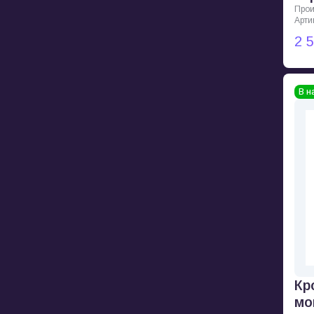
Прои
Арти
2 
В н
Кр
мо