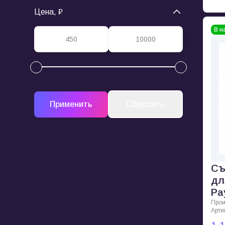
Цена, ₽
В н
Съ
дл
Pa
Прои
Арти