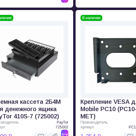
аличии
В наличии
емная кассета 2Б4М
Крепление VESA д
я денежного ящика
Mobile PC10 (PC1
yTor 410S-7 (725002)
MET)
зводитель
PayTor
Производитель
кул
725002
Артикул
PC1