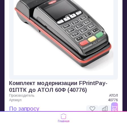
Комплект модернизации FPrintPay-
01ПТК до АТОЛ 60Ф (40776)
Производитель
АТОЛ
Артикул
40776
По запросу
Главная