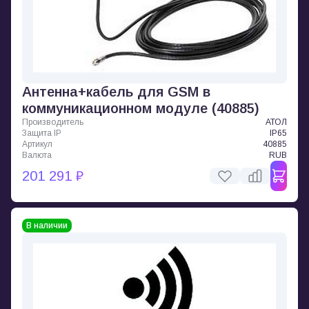
Антенна+кабель для GSM в
коммуникационном модуле (40885)
Производитель
АТОЛ
Защита IP
IP65
Артикул
40885
Валюта
RUB
201 291 ₽
В наличии