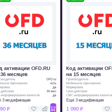
д активации OFD.RU
Код активации O
 36 месяцев
на 15 месяцев
зводитель
OFD.ru
Производитель
льное приложение
есть
Мобильное приложение
ировка
да
Маркировка
 действия
36 мес
Срок действия
информирование клиентов
да
СМС информирование клиенто
 3 модификации
Ещё 3 модификации
090 ₽
1 090 ₽