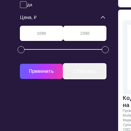
да
Цена, ₽
Ко
на
Прои
Моби
Марк
Срок
СМС 