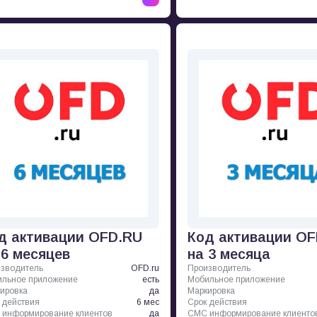
д активации OFD.RU
Код активации O
 6 месяцев
на 3 месяца
зводитель
OFD.ru
Производитель
льное приложение
есть
Мобильное приложение
ировка
да
Маркировка
 действия
6 мес
Срок действия
информирование клиентов
да
СМС информирование клиенто