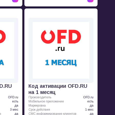
FD.RU
Код активации OFD.RU
на 1 месяц
OFD.ru
Производитель
OFD.ru
есть
Мобильное приложение
есть
да
Маркировка
да
3 мес
Срок действия
1 мес
в
да
СМС информирование клиентов
да