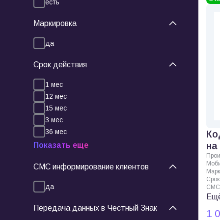
есть
Маркировка
да
Срок действия
1 мес
12 мес
15 мес
3 мес
36 мес
Ко
на
Показать еще
Прои
Моби
СМС информирование клиентов
Марк
Срок
да
СМС 
Ещё
Передача данных в Честный Знак
1 