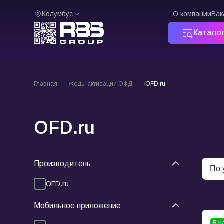
Колумбус
О компании
Вак
Катало
Главная
Коды активации ОФД
OFD.ru
OFD.ru
Производитель
OFD.ru
Мобильное приложение
В н