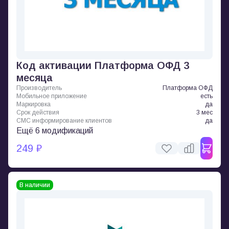
Код активации Платформа ОФД 3
месяца
Производитель
Платформа ОФД
Мобильное приложение
есть
Маркировка
да
Срок действия
3 мес
СМС информирование клиентов
да
Ещё 6 модификаций
249 ₽
В наличии