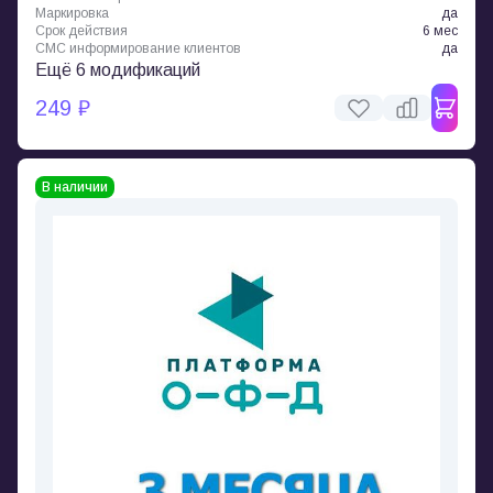
Маркировка
да
Срок действия
6 мес
СМС информирование клиентов
да
Ещё 6 модификаций
249 ₽
В наличии