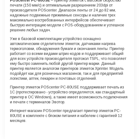
POScenter
PC-80USE
– принтер этикеток с высокой скоростью
печати (150 мм/с) и оптимальным разрешением 203dpi от
производителя POScenter. Диапазон ленты от 24 до 82 мм,
надежные подвижные прижимные сенсоры и наличие трех
максимально востребованных интерфейсов обеспечивает
быструю интеграцию модели с POS-оборудованием и успешное
решение любых задач.
Уже в базовой комплектации устройство оснащено
автоматическим отделителем этикеток, датчиками нагрева
термоголовки, обнаружения бумаги и окончания ленты. Принтер
работает со всеми видами штрих-кодов и поддерживает общий
для всех устройств производителя протокол TSPL, что позволяет
ему быстро заменить любой другой принтер марки.
Данный
принтер является аналогом принтеров этикеток Xprinter.
Модель
подойдет как для розничных магазинов, так и для предприятий
логистики, аптек, пекарен и почтовых отделений.
Принтер этикеток POScenter PC-80USE поддерживает печать из
1С (протестировано - устройство определяется, как стандартный
принтер в ОС Windows), а также имеет возможность подключения
и печати с терминалов Эвотор.
Интернет-магазин POScenter предлагает принтер этикеток PC-
80USE в комплекте с блоком питания и кабелем с гарантией 12
месяцев.