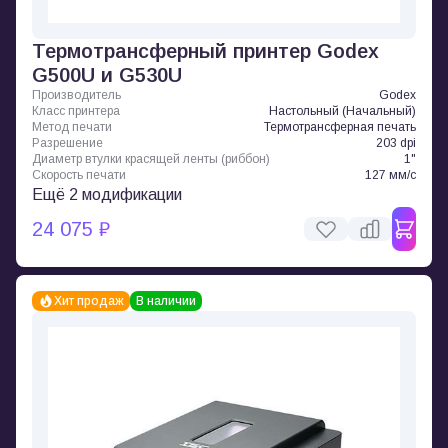
Термотрансферный принтер Godex
G500U и G530U
Производитель
Godex
Класс принтера
Настольный (Начальный)
Метод печати
Термотрансферная печать
Разрешение
203 dpi
Диаметр втулки красящей ленты (риббон)
1"
Скорость печати
127 мм/с
Ещё 2 модификации
24 075 ₽
Хит продаж
В наличии