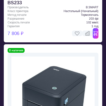
BS233
Производитель
B.SMART
Класс принтера
Настольный (Начальный)
Метод печати
Термопечать
Разрешение
203 dpi
Скорость печати
102 мм/с
Гарантия
1 год
7 806 ₽
В наличии