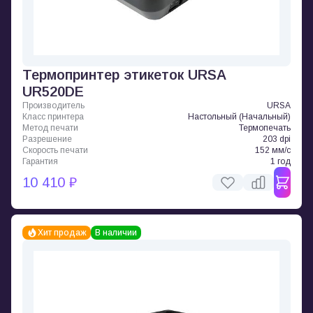
Термопринтер этикеток URSA
UR520DE
Производитель
URSA
Класс принтера
Настольный (Начальный)
Метод печати
Термопечать
Разрешение
203 dpi
Скорость печати
152 мм/с
Гарантия
1 год
10 410 ₽
Хит продаж
В наличии