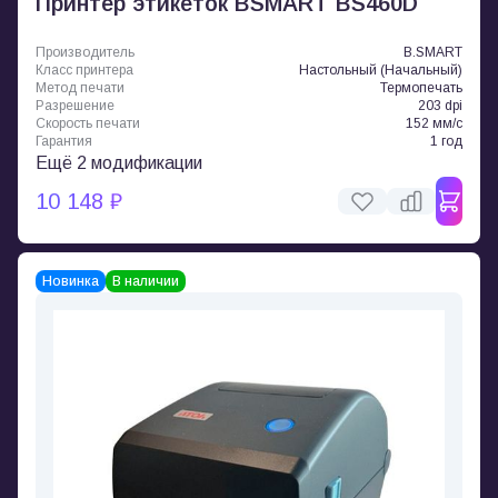
Принтер этикеток BSMART BS460D
Производитель
B.SMART
Класс принтера
Настольный (Начальный)
Метод печати
Термопечать
Разрешение
203 dpi
Скорость печати
152 мм/с
Гарантия
1 год
Ещё 2 модификации
10 148 ₽
Новинка
В наличии