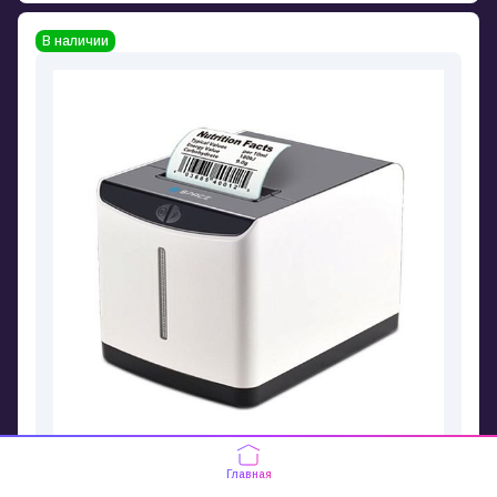
В наличии
Главная
Space X-32DT Ultra принтер этикеток и