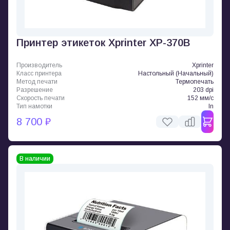
Принтер этикеток Xprinter XP-370B
Производитель
Xprinter
Класс принтера
Настольный (Начальный)
Метод печати
Термопечать
Разрешение
203 dpi
Скорость печати
152 мм/с
Тип намотки
In
8 700 ₽
В наличии