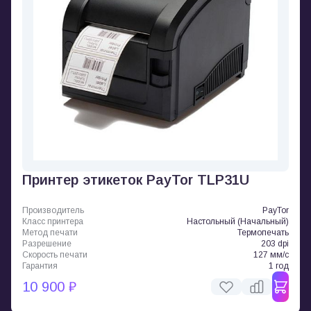
Принтер этикеток PayTor TLP31U
Производитель
PayTor
Класс принтера
Настольный (Начальный)
Метод печати
Термопечать
Разрешение
203 dpi
Скорость печати
127 мм/с
Гарантия
1 год
10 900 ₽