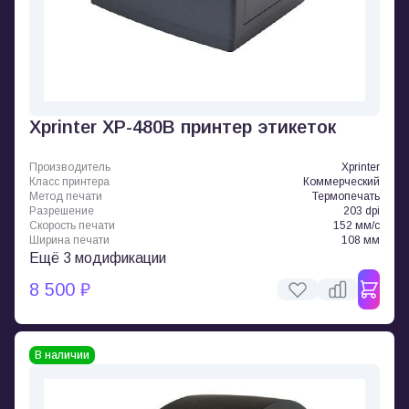
Xprinter XP-480B принтер этикеток
Производитель
Xprinter
Класс принтера
Коммерческий
Метод печати
Термопечать
Разрешение
203 dpi
Скорость печати
152 мм/с
Ширина печати
108 мм
Ещё 3 модификации
8 500 ₽
В наличии