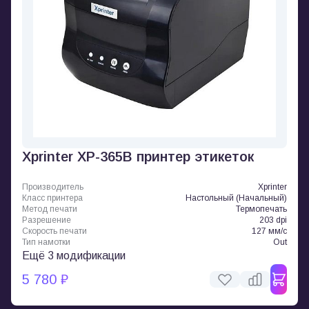
Xprinter XP-365B принтер этикеток
Производитель
Xprinter
Класс принтера
Настольный (Начальный)
Метод печати
Термопечать
Разрешение
203 dpi
Скорость печати
127 мм/с
Тип намотки
Out
Ещё 3 модификации
5 780 ₽