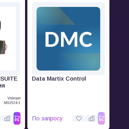
ISUITE
Data Martix Control
ия
Videojet
MS2524-1
По запросу