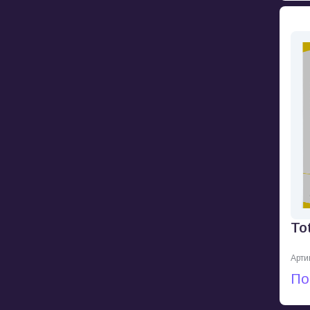
To
Арти
По