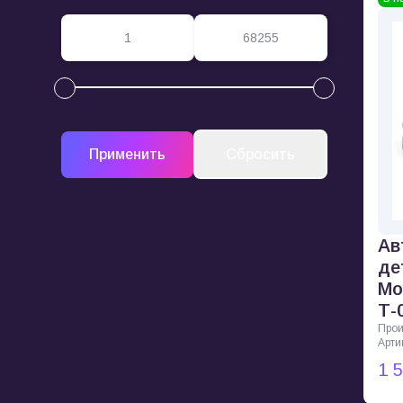
Ав
де
Mo
Т-
Прои
Арти
1 