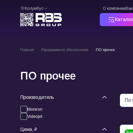
Колумбус
О компании
Вак
Катало
Главная
Программное обеспечение
ПО прочее
ПО прочее
Производитель
Moniron
Videojet
Цена, ₽
В н