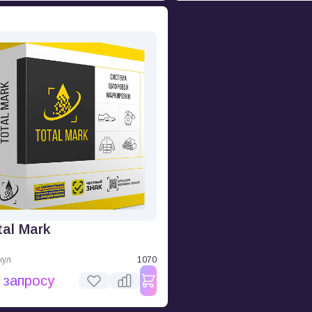
tal Mark
кул
1070
 запросу