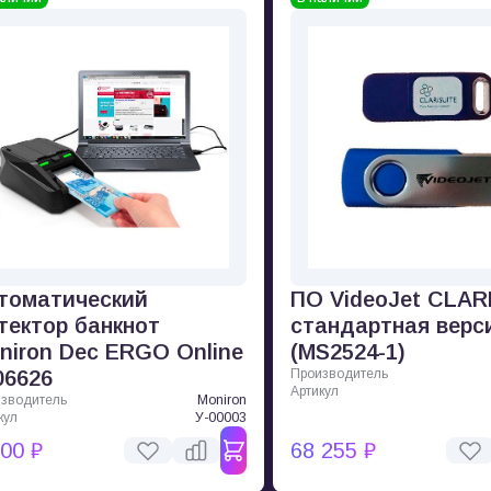
томатический
ПО VideoJet CLAR
тектор банкнот
стандартная верс
niron Dec ERGO Online
(MS2524-1)
06626
Производитель
Артикул
зводитель
Moniron
кул
У-00003
500 ₽
68 255 ₽