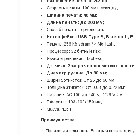
Разрешение печати: 203 dpi;
Скорость печати: 100 мм в секунду;
Ширина печати: 48 мм;
Длина печати: До 300 мм;
Способ печати: Термопечать;
Интерфейсы: USB Type B, Bluetooth, Et
Память: 256 Кб sdram / 4 Мб flash;
Процессор: 32 битный risc;
Языки управления: Tspl esc;
Датчики: Зазора черной метки открыти
Диаметр рулона: До 80 мм;
Ширина этикетки: От 25 до 60 мм;
Толщина этикеток: От 0,08 до 0,22 мм;
Питание: AC 100 до 240 V, DC 9 V 2 A;
Габариты: 103x102x150 мм;
Масса: 416 г.
Преимущества:
Производительность: Быстрая печать для у