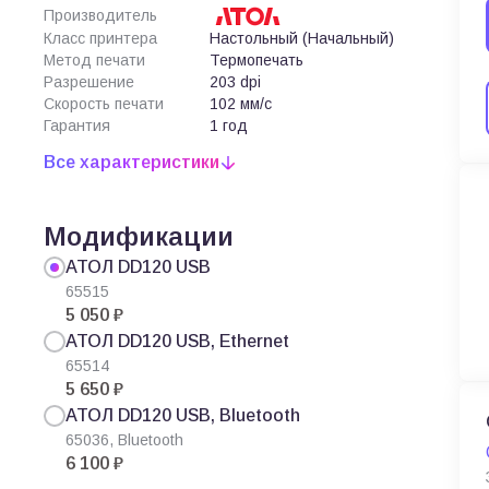
Производитель
Класс принтера
Настольный (Начальный)
Метод печати
Термопечать
Разрешение
203 dpi
Скорость печати
102 мм/с
Гарантия
1 год
Все характеристики
Модификации
АТОЛ DD120 USB
65515
5 050 ₽
АТОЛ DD120 USB, Ethernet
65514
5 650 ₽
АТОЛ DD120 USB, Bluetooth
65036, Bluetooth
6 100 ₽