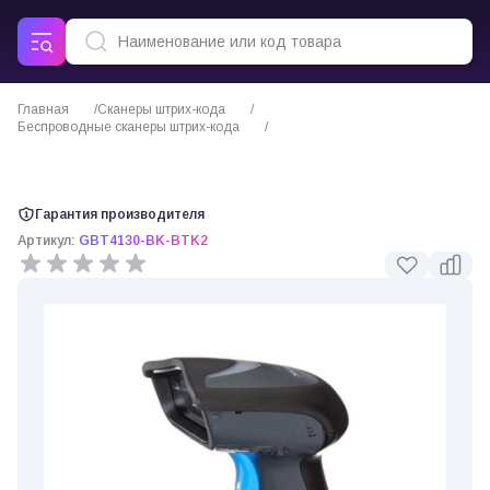
Главная
Сканеры штрих-кода
Беспроводные сканеры штрих-кода
Сканер Datalogic Gryphon I GBT4130
Гарантия производителя
Артикул:
GBT4130-BK-BTK2
0 отзывов