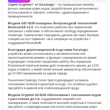
Серия Gryphon™ от Datalogic
– это премиальная линейка
ручных сканеров штрих-кодов, разработанная для интенсивного
использования в торговле, логистике, здравоохранении и
промышленности.
Модели GBT4100 оснащены беспроводной технологией
Bluetooth® v2.0
, что позволяет работать без ограничений,
связанных с кабелями, и обеспечивает свободу передвижения
оператора. Сканер может передавать данные как через базовую
станцию на хост-терминал, так и напрямую на устройства с
поддержкой Bluetooth®.
Благодаря двухпозиционной подставке Datalogic
,
устройство можно использовать в автоматическом или
презентационном режиме, а функция «сканирование во время
подзарядки» позволяет продолжать работу без перерывов.
Встроенный пакетный режим даёт возможность хранить до 1200
кодов в памяти, а ёмкий литий-ионный аккумулятор обеспечивает
до 33 000 сканирований на одном заряде.
Технология Datalogic Green Spot подтверждает успешное
считывание зелёной подсветкой на коде, что особенно удобно
при работе в шумной или слабоосвещённой среде.
Модели Gryphon GD4100 обеспечивают считывание кодов
с расстояния до 1 м
, поддерживают широкий угол
сканирования, а также отличаются высокой скоростью и точностью
при работе с повреждёнными или плохо напечатанными штрих-