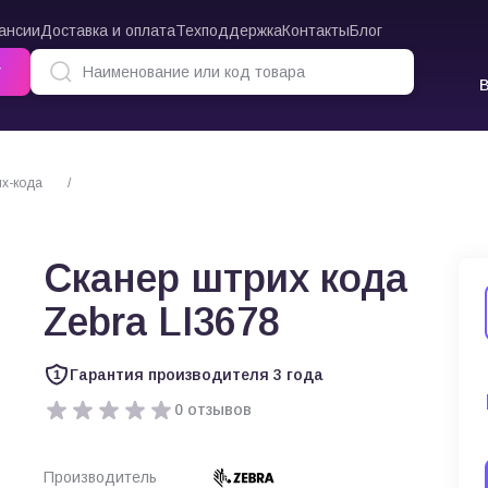
ансии
Доставка и оплата
Техподдержка
Контакты
Блог
г
х-кода
Сканер штрих кода Zebra LI3678
Сканер штрих кода
Zebra LI3678
Гарантия производителя 3 года
0 отзывов
Производитель