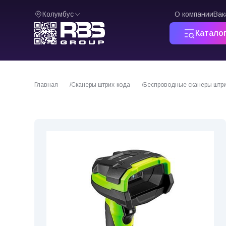
Колумбус
О компании
Вак
Катало
Главная
Сканеры штрих-кода
Беспроводные сканеры штри