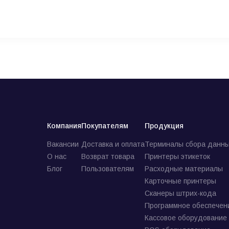
Компания
Покупателям
Продукция
Вакансии
Доставка и оплата
Терминалы сбора данны
О нас
Возврат товара
Принтеры этикеток
Блог
Пользователям
Расходные материалы
Карточные принтеры
Сканеры штрих-кода
Программное обеспечен
Кассовое оборудование