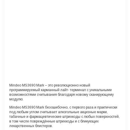
Mindeo MS3690 Mark
– это революционно новый
программируемый карманный лайт- терминал с уникальными
возможностями считывания благодаря новому сканирующему
модулю.
Mindeo MS3690 Mark безошибочно, с первого раза и практически
под любым углом считывает алкогольные акцизные марки,
табачные и фармацевтические штрихкоды с любых поверхностей,
в том числе повреждённые штрихкоды и с бликующих
лекарственных блистеров.