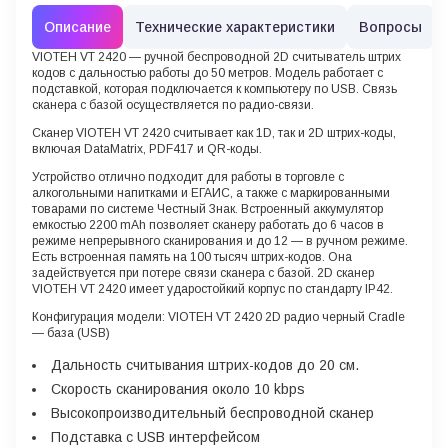
Описание
Технические характеристики
Вопросы
VIOTEH VT 2420
— ручной беспроводной 2D cчитыватель штрих
кодов с дальностью работы до 50 метров. Модель работает с
подставкой, которая подключается к компьютеру по USB. Связь
сканера с базой осуществляется по радио-связи.
Сканер VIOTEH VT 2420 считывает как 1D, так и 2D штрих-коды,
включая DataMatrix, PDF417 и QR-коды.
Устройство отлично подходит для работы в торговле с
алкогольными напитками и ЕГАИС, а также с маркированными
товарами по системе Честный Знак. Встроенный аккумулятор
емкостью 2200 mAh позволяет сканеру работать до 6 часов в
режиме непрерывного сканирования и до 12 — в ручном режиме.
Есть встроенная память на 100 тысяч штрих-кодов. Она
задействуется при потере связи сканера с базой. 2D сканер
VIOTEH VT 2420 имеет ударостойкий корпус по стандарту IP42.
Конфигурация модели: VIOTEH VT 2420 2D радио черный Cradle
— база (USB)
Дальность считывания штрих-кодов до 20 см.
Скорость сканирования около 10 kbps
Высокопроизводительный беспроводной сканер
Подставка с USB интерфейсом