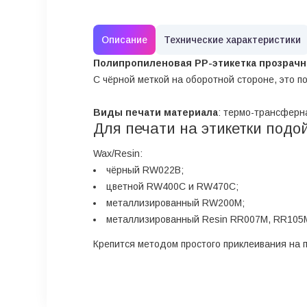
Описание
Технические характеристики
Полипропиленовая PP-этикетка прозрачн
С чёрной меткой на оборотной стороне, это п
Виды печати материала
: термо-трансферна
Для печати на этикетки подо
Wax/Resin:
чёрный RW022B;
цветной RW400C и RW470C;
металлизированный RW200M;
металлизированный Resin RR007M, RR105
Крепится методом простого приклеивания на 