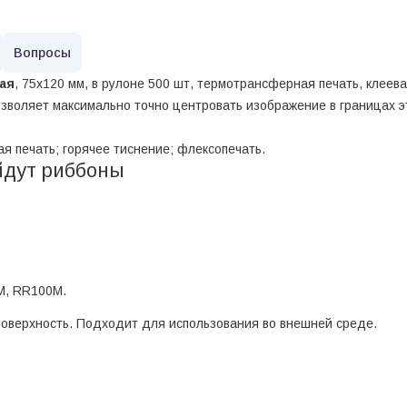
Вопросы
ая
, 75х120 мм, в рулоне 500 шт, термотрансферная печать, клеев
озволяет максимально точно центровать изображение в границах э
я печать; горячее тиснение; флексопечать.
йдут риббоны
M, RR100M.
поверхность. Подходит для использования во внешней среде.